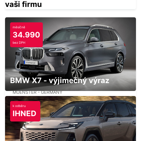
vaši firmu
měsíčně
34.990
OSNABRUECK
bez DPH
OSNABRUECK - GERMANY
BMW X7 - výjimečný výraz
MUENSTER
MUENSTER - GERMANY
k odběru
IHNED
BERGKAMEN
BERGKAMEN - GERMANY