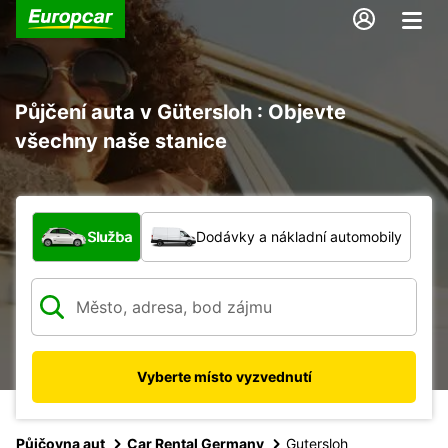
Půjčení auta v Gütersloh : Objevte
všechny naše stanice
Jaký typ vozidla?
Služba
Dodávky a nákladní automobily
Vyberte místo vyzvednutí
Půjčovna aut
Car Rental Germany
Gutersloh