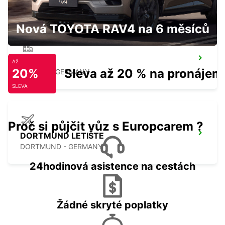
Nová TOYOTA RAV4 na 6 měsíců
MINDEN
Až
20%
Sleva až 20 % na pronájem
MINDEN - GERMANY
SLEVA
Proč si půjčit vůz s Europcarem ?
DORTMUND LETIŠTE
DORTMUND - GERMANY
24hodinová asistence na cestách
Žádné skryté poplatky