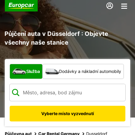
Půjčení auta v Düsseldorf : Objevte
všechny naše stanice
Jaký typ vozidla?
Služba
Dodávky a nákladní automobily
Vyberte místo vyzvednutí
Půjčovna aut
Car Rental Germany
Dusseldorf