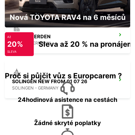
Nová TOYOTA RAV4 na 6 měsíců
ESSEN WERDEN
Až
20%
Sleva až 20 % na pronájem
ESSEN - GERMANY
SLEVA
Proč si půjčit vůz s Europcarem ?
SOLINGEN NEW FROM 01 07 26
SOLINGEN - GERMANY
24hodinová asistence na cestách
Žádné skryté poplatky