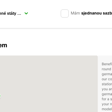
Mám
sjednanou saz
rem
Benefi
round 
germa
our co
statio
you ar
german
for a 
your 
models