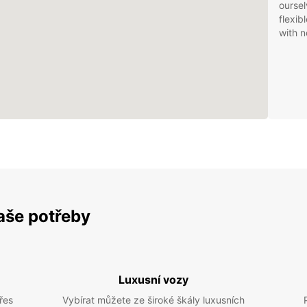
oursel
flexib
with n
vaše potřeby
Luxusní vozy
řes
Vybírat můžete ze široké škály luxusních