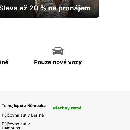
Sleva až 20 % na pronájem
Vaše auto vám odemkne mapu.
ině
Pouze nové vozy
To nejlepší z Německa
Všechny země
Půjčovna aut v Berlíně
Půjčovna aut v
Hamburku