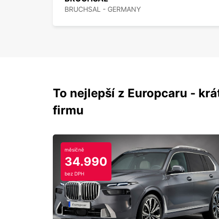
BRUCHSAL - GERMANY
To nejlepší z Europcaru - krát
firmu
měsíčně
34.990
bez DPH