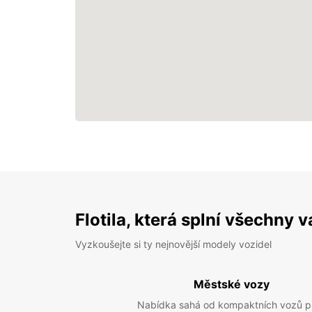
Flotila, která splní všechny 
Vyzkoušejte si ty nejnovější modely vozidel
Městské vozy
Nabídka sahá od kompaktních vozů p