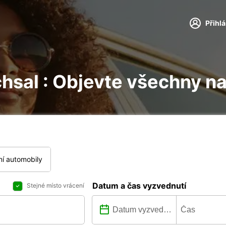
Přihl
chsal : Objevte všechny n
í automobily
Datum a čas vyzvednutí
Stejné místo vrácení