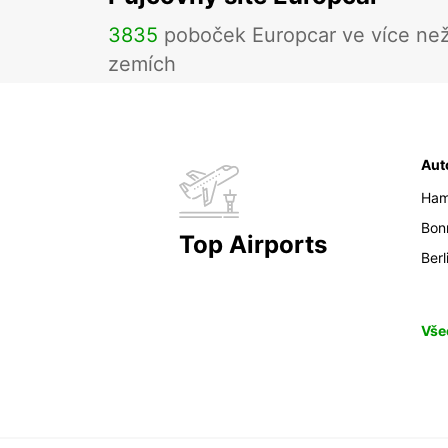
3835
poboček Europcar ve více ne
zemích
Aut
Ham
Bon
Top Airports
Berl
Vše