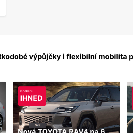
kodobé výpůjčky i flexibilní mobilita p
k odběru
IHNED
Nová TOYOTA RAV4 na 6