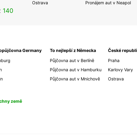
Ostrava
Pronájem aut v Neapol
ž
140
opůjčovna Germany
To nejlepší z Německa
České republ
burg
Půjčovna aut v Berlíně
Praha
n
Půjčovna aut v Hamburku
Karlovy Vary
in
Půjčovna aut v Mnichově
Ostrava
chny země