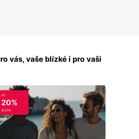
ro vás, vaše blízké i pro vaši
Až
20%
SLEVA