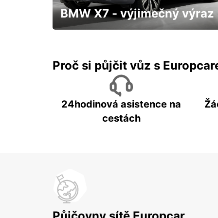
BMW X7 - výjimečný výraz
S přistavením až k Vám domů a třeba
hned "zítra"
Proč si půjčit vůz s Europca
24hodinová asistence na
Žá
cestách
Půjčovny sítě Europcar