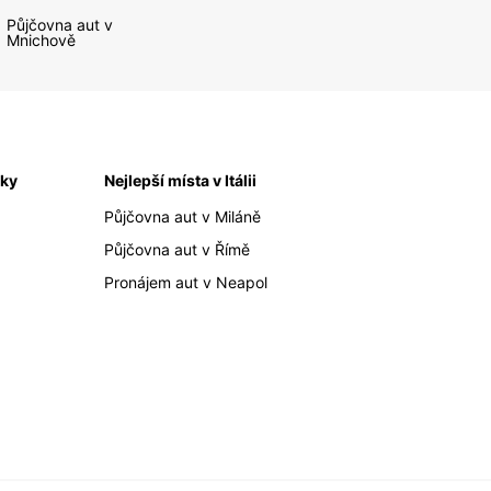
Půjčovna aut v
Mnichově
iky
Nejlepší místa v Itálii
Půjčovna aut v Miláně
Půjčovna aut v Římě
Pronájem aut v Neapol