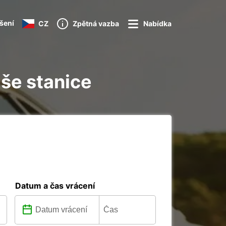
ášení
CZ
Zpětná vazba
Nabídka
aše stanice
Datum a čas vrácení