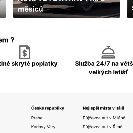
měsíců
IHNED k odběru za fantastických
podmínek
rem ?
dné skryté poplatky
Služba 24/7 na větš
velkých letišť
České republiky
Nejlepší místa v Itálii
Praha
Půjčovna aut v Miláně
Karlovy Vary
Půjčovna aut v Římě