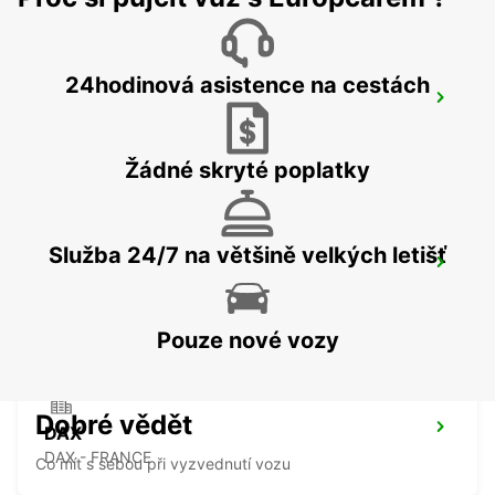
24hodinová asistence na cestách
SAN SEBASTIAN AIRPORT
FUENTERRABIA - SPAIN
Žádné skryté poplatky
Služba 24/7 na většině velkých letišť
DAX RAILWAY STATION
DAX - FRANCE
Pouze nové vozy
Dobré vědět
DAX
DAX - FRANCE
Co mít s sebou při vyzvednutí vozu