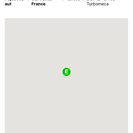
aut
France
Turbomeca