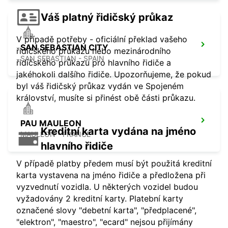
Váš platný řidičský průkaz
V případě potřeby - oficiální překlad vašeho
SAN SEBASTIAN CITY
řidičského průkazu nebo mezinárodního
SAN SEBASTIAN - SPAIN
řidičského průkazu pro hlavního řidiče a
jakéhokoli dalšího řidiče. Upozorňujeme, že pokud
byl váš řidičský průkaz vydán ve Spojeném
království, musíte si přinést obě části průkazu.
PAU MAULEON
Kreditní karta vydána na jméno
MAULEON - FRANCE
hlavního řidiče
V případě platby předem musí být použitá kreditní
karta vystavena na jméno řidiče a předložena při
vyzvednutí vozidla. U některých vozidel budou
vyžadovány 2 kreditní karty. Platební karty
označené slovy "debetní karta", "předplacené",
"elektron", "maestro", "ecard" nejsou přijímány