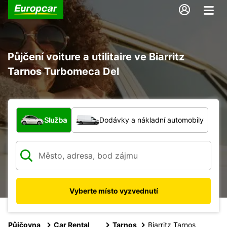
Půjčení voiture a utilitaire ve Biarritz
Tarnos Turbomeca Del
Jaký typ vozidla?
Služba
Dodávky a nákladní automobily
Vyberte místo vyzvednutí
Půjčovna
Car Rental
Tarnos
Biarritz Tarnos