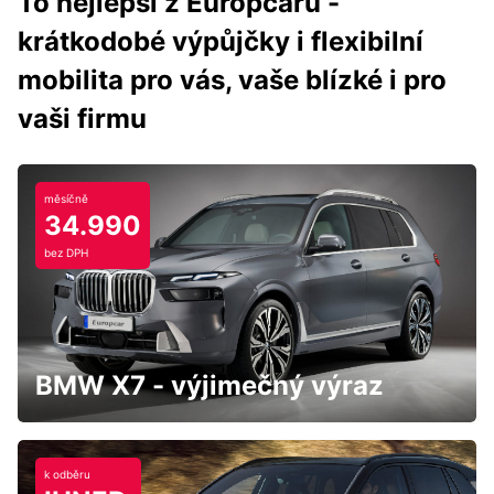
To nejlepší z Europcaru -
krátkodobé výpůjčky i flexibilní
mobilita pro vás, vaše blízké i pro
vaši firmu
měsíčně
34.990
bez DPH
BMW X7 - výjimečný výraz
k odběru