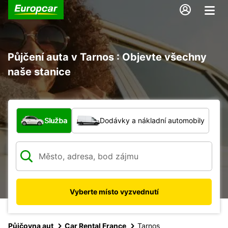
Půjčení auta v Tarnos : Objevte všechny
naše stanice
Jaký typ vozidla?
Služba
Dodávky a nákladní automobily
Vyberte místo vyzvednutí
Půjčovna aut
Car Rental France
Tarnos