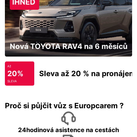
IHNED
Nová TOYOTA RAV4 na 6 měsíců
Až
20%
Sleva až 20 % na pronájem
SLEVA
Proč si půjčit vůz s Europcarem ?
24hodinová asistence na cestách