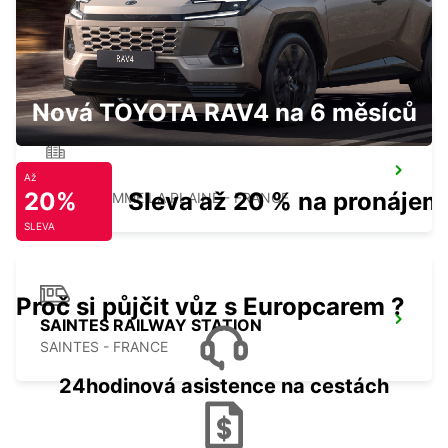
SURGERES
SURGERES - FRANCE
Nová TOYOTA RAV4 na 6 měsíců
LUCON
Až
20%
Sleva až 20 % na pronájem
SAINTE GEMME LA PLAINE - FRANCE
SLEVA
Proč si půjčit vůz s Europcarem ?
SAINTES RAILWAY STATION
SAINTES - FRANCE
24hodinová asistence na cestách