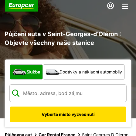
Půjčení auta v Saint-Georges-d'Oléron :
Objevte všechny naše stanice
Jaký typ vozidla?
Služba
Dodávky a nákladní automobily
Vyberte místo vyzvednutí
Půjčovna aut
Car Rental France
Saint Georges D Oleron