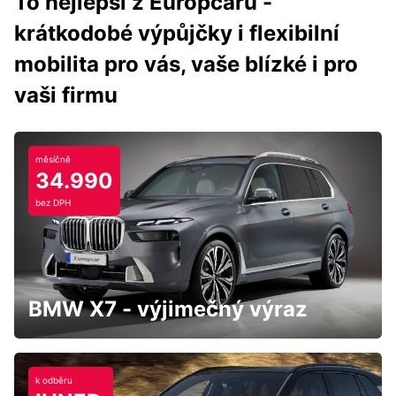
To nejlepší z Europcaru -
krátkodobé výpůjčky i flexibilní
mobilita pro vás, vaše blízké i pro
vaši firmu
měsíčně
34.990
bez DPH
BMW X7 - výjimečný výraz
k odběru