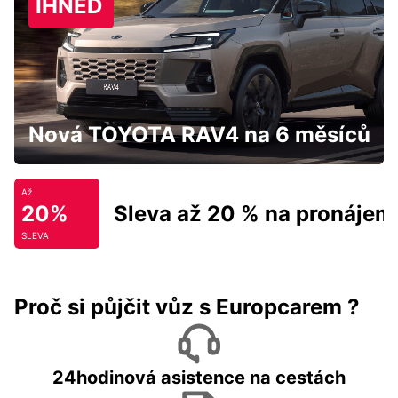
IHNED
Nová TOYOTA RAV4 na 6 měsíců
Až
20%
Sleva až 20 % na pronájem
SLEVA
Proč si půjčit vůz s Europcarem ?
24hodinová asistence na cestách