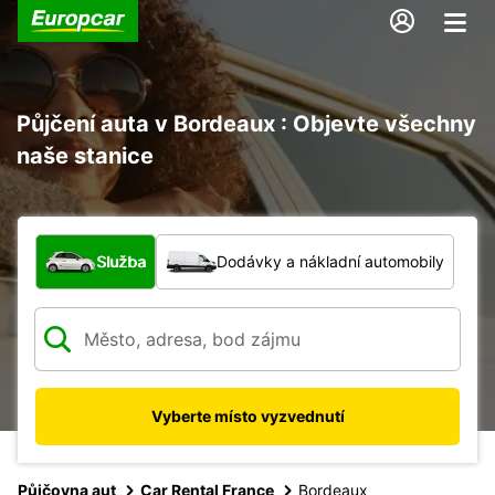
Půjčení auta v Bordeaux : Objevte všechny
naše stanice
Jaký typ vozidla?
Služba
Dodávky a nákladní automobily
Vyberte místo vyzvednutí
Půjčovna aut
Car Rental France
Bordeaux