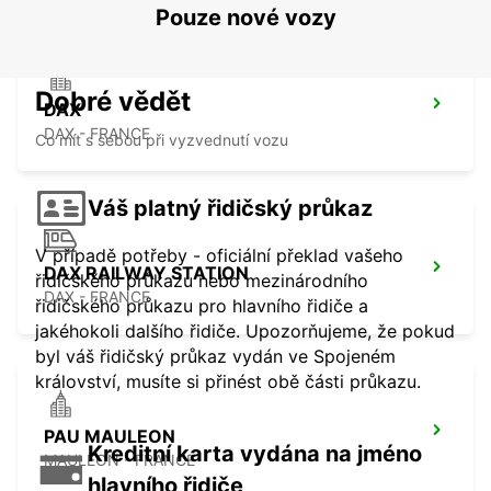
Pouze nové vozy
Dobré vědět
DAX
DAX - FRANCE
Co mít s sebou při vyzvednutí vozu
Váš platný řidičský průkaz
V případě potřeby - oficiální překlad vašeho
DAX RAILWAY STATION
řidičského průkazu nebo mezinárodního
DAX - FRANCE
řidičského průkazu pro hlavního řidiče a
jakéhokoli dalšího řidiče. Upozorňujeme, že pokud
byl váš řidičský průkaz vydán ve Spojeném
království, musíte si přinést obě části průkazu.
PAU MAULEON
Kreditní karta vydána na jméno
MAULEON - FRANCE
hlavního řidiče