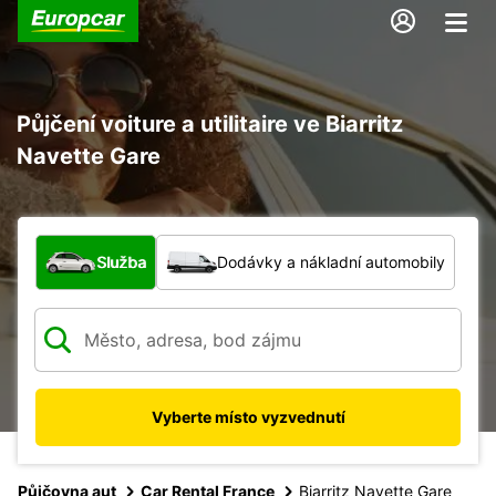
Půjčení voiture a utilitaire ve Biarritz
Navette Gare
Jaký typ vozidla?
Služba
Dodávky a nákladní automobily
Vyberte místo vyzvednutí
Půjčovna aut
Car Rental France
Biarritz Navette Gare