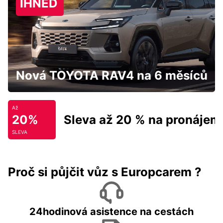
IHNED
Nová TOYOTA RAV4 na 6 měsíců
Až
20%
Sleva až 20 % na pronájem
SLEVA
Proč si půjčit vůz s Europcarem ?
24hodinová asistence na cestách