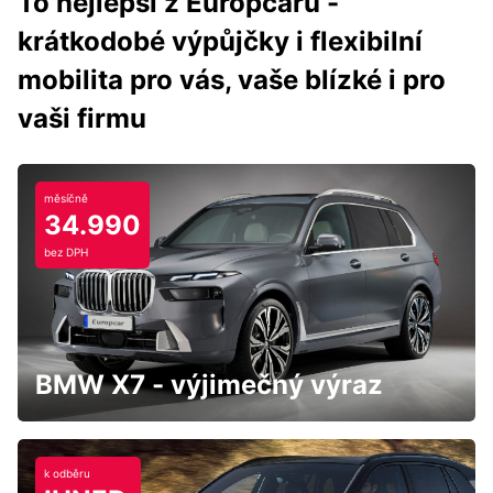
To nejlepší z Europcaru -
krátkodobé výpůjčky i flexibilní
mobilita pro vás, vaše blízké i pro
vaši firmu
měsíčně
34.990
bez DPH
BMW X7 - výjimečný výraz
k odběru