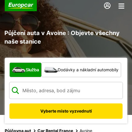
Půjčení auta v Avoine : Objevte všechny
naše stanice
Jaký typ vozidla?
Služba
Dodávky a nákladní automobily
Vyberte místo vyzvednutí
Půjčovna aut
Car Rental France
Avoine