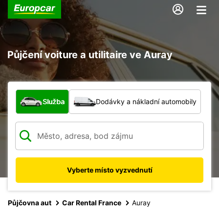
Půjčení voiture a utilitaire ve Auray
Jaký typ vozidla?
Služba
Dodávky a nákladní automobily
Vyberte místo vyzvednutí
Půjčovna aut
Car Rental France
Auray