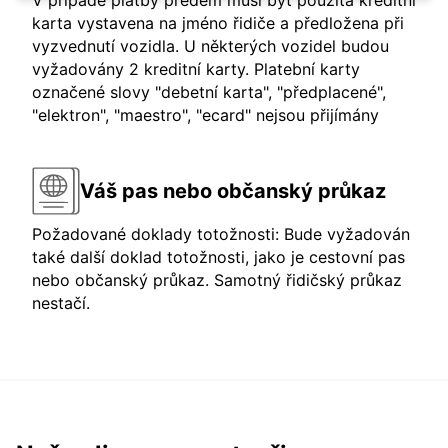
V případě platby předem musí být použitá kreditní
karta vystavena na jméno řidiče a předložena při
vyzvednutí vozidla. U některých vozidel budou
vyžadovány 2 kreditní karty. Platební karty
označené slovy "debetní karta", "předplacené",
"elektron", "maestro", "ecard" nejsou přijímány
Váš pas nebo občanský průkaz
Požadované doklady totožnosti: Bude vyžadován
také další doklad totožnosti, jako je cestovní pas
nebo občanský průkaz. Samotný řidičský průkaz
nestačí.