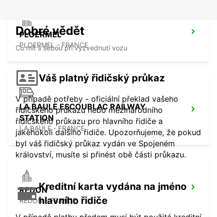
Dobré vědět
PLOERMEL
PLOERMEL - FRANCE
Co mít s sebou při vyzvednutí vozu
Váš platný řidičský průkaz
V případě potřeby - oficiální překlad vašeho
LA BAULE ESCOUBLAC RAILWAY
řidičského průkazu nebo mezinárodního
STATION
řidičského průkazu pro hlavního řidiče a
LA BAULE - FRANCE
jakéhokoli dalšího řidiče. Upozorňujeme, že pokud
byl váš řidičský průkaz vydán ve Spojeném
království, musíte si přinést obě části průkazu.
Kreditní karta vydána na jméno
REDON
hlavního řidiče
REDON - FRANCE