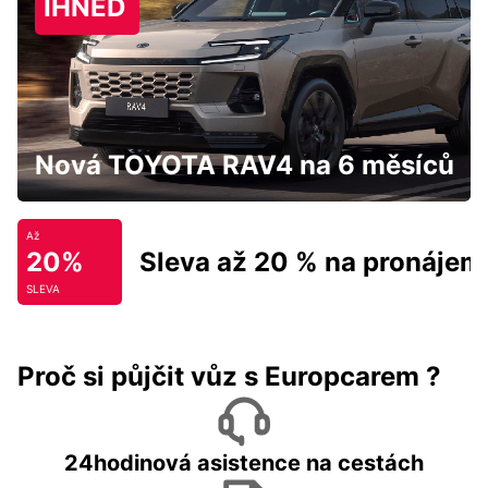
IHNED
Nová TOYOTA RAV4 na 6 měsíců
Až
20%
Sleva až 20 % na pronájem
SLEVA
Proč si půjčit vůz s Europcarem ?
24hodinová asistence na cestách