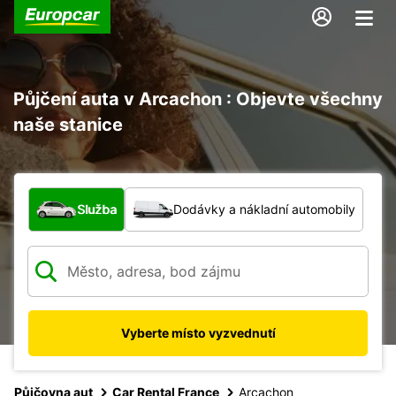
Půjčení auta v Arcachon : Objevte všechny
naše stanice
Jaký typ vozidla?
Služba
Dodávky a nákladní automobily
Vyberte místo vyzvednutí
Půjčovna aut
Car Rental France
Arcachon