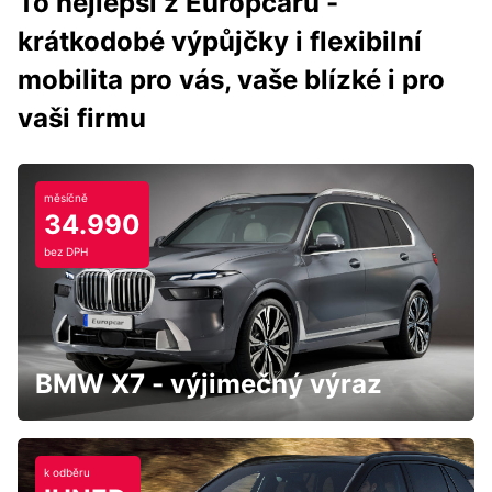
To nejlepší z Europcaru -
krátkodobé výpůjčky i flexibilní
mobilita pro vás, vaše blízké i pro
vaši firmu
měsíčně
34.990
bez DPH
BMW X7 - výjimečný výraz
k odběru