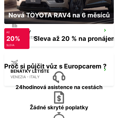
Nová TOYOTA RAV4 na 6 měsíců
BENÁTKY
Až
20%
Sleva až 20 % na pronájem
VENEZIA - ITALY
SLEVA
Proč si půjčit vůz s Europcarem ?
BENÁTKY LETIŠTE
VENEZIA - ITALY
24hodinová asistence na cestách
Žádné skryté poplatky