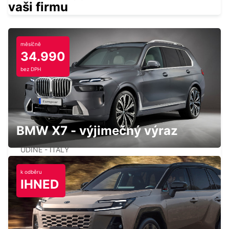
vaši firmu
měsíčně
34.990
NOVA GORICA DOWNTOWN
bez DPH
NOVA GORICA - SLOVENIA
BMW X7 - výjimečný výraz
UDINE
UDINE - ITALY
k odběru
IHNED
RIMINI
RIMINI - ITALY