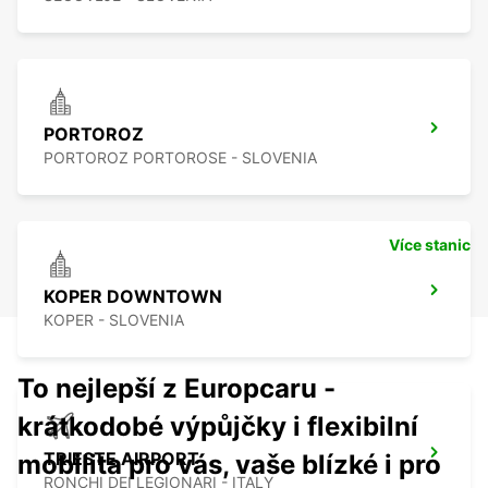
PORTOROZ
PORTOROZ PORTOROSE - SLOVENIA
Více stanic
KOPER DOWNTOWN
KOPER - SLOVENIA
To nejlepší z Europcaru -
krátkodobé výpůjčky i flexibilní
TRIESTE AIRPORT
mobilita pro vás, vaše blízké i pro
RONCHI DEI LEGIONARI - ITALY