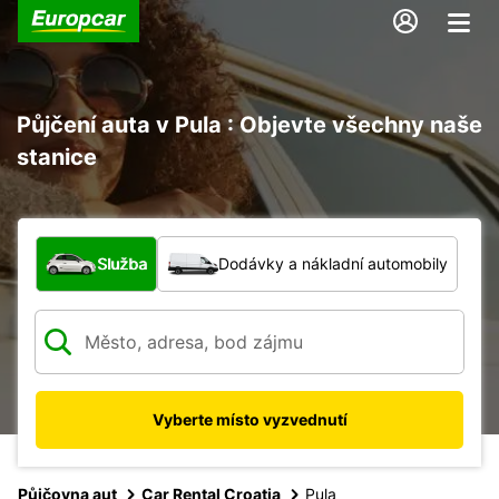
Půjčení auta v Pula : Objevte všechny naše
stanice
Jaký typ vozidla?
Služba
Dodávky a nákladní automobily
Vyberte místo vyzvednutí
Půjčovna aut
Car Rental Croatia
Pula