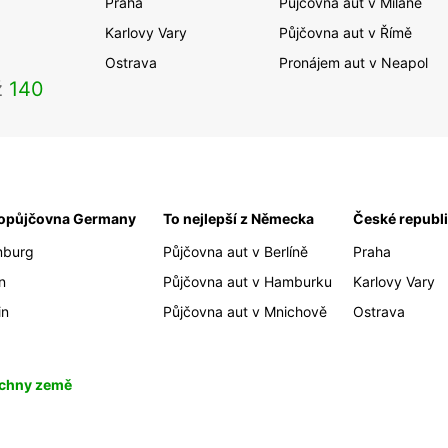
Praha
Půjčovna aut v Miláně
Karlovy Vary
Půjčovna aut v Římě
Ostrava
Pronájem aut v Neapol
ž
140
opůjčovna Germany
To nejlepší z Německa
České republ
burg
Půjčovna aut v Berlíně
Praha
n
Půjčovna aut v Hamburku
Karlovy Vary
in
Půjčovna aut v Mnichově
Ostrava
chny země