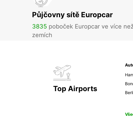
Půjčovny sítě Europcar
3835
poboček Europcar ve více ne
zemích
Aut
Ham
Bon
Top Airports
Berl
Vše