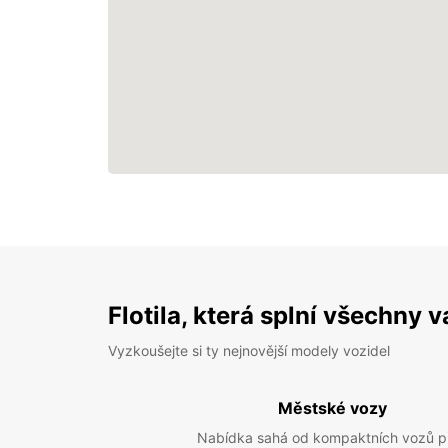
Flotila, která splní všechny 
Vyzkoušejte si ty nejnovější modely vozidel
Městské vozy
Nabídka sahá od kompaktních vozů p