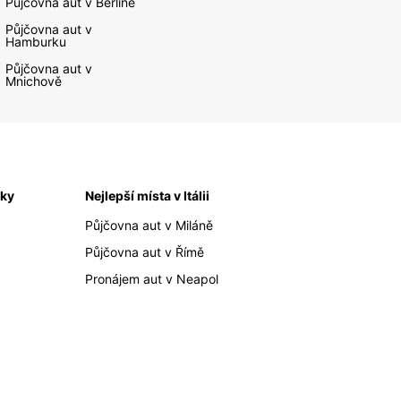
Půjčovna aut v Berlíně
Půjčovna aut v
Hamburku
Půjčovna aut v
Mnichově
iky
Nejlepší místa v Itálii
Půjčovna aut v Miláně
Půjčovna aut v Římě
Pronájem aut v Neapol