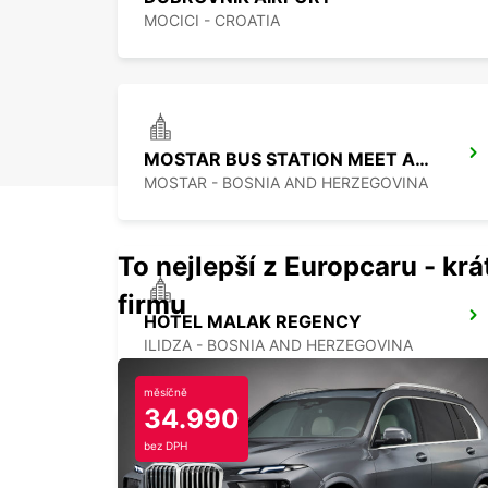
MOCICI - CROATIA
MOSTAR BUS STATION MEET AND GREET
MOSTAR - BOSNIA AND HERZEGOVINA
To nejlepší z Europcaru - krát
firmu
HOTEL MALAK REGENCY
ILIDZA - BOSNIA AND HERZEGOVINA
měsíčně
34.990
bez DPH
SARAJEVO AIRPORT