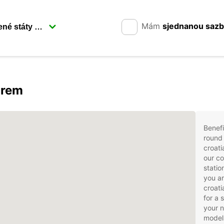
Mám
sjednanou saz
arem
Benefi
round 
croati
our co
statio
you ar
croati
for a 
your 
models