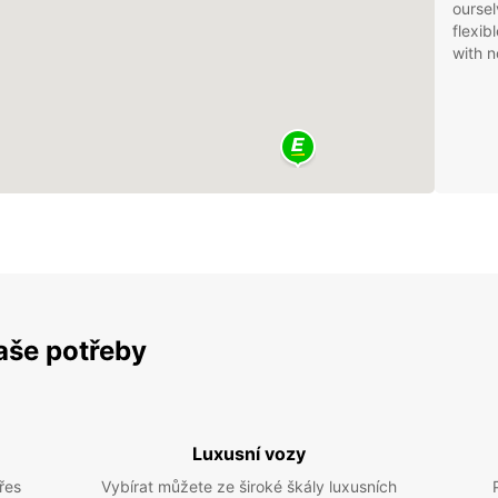
oursel
flexib
with n
vaše potřeby
Luxusní vozy
řes
Vybírat můžete ze široké škály luxusních