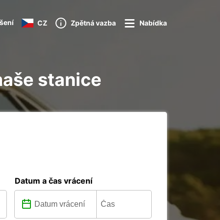
ášení
CZ
Zpětná vazba
Nabídka
naše stanice
Datum a čas vrácení