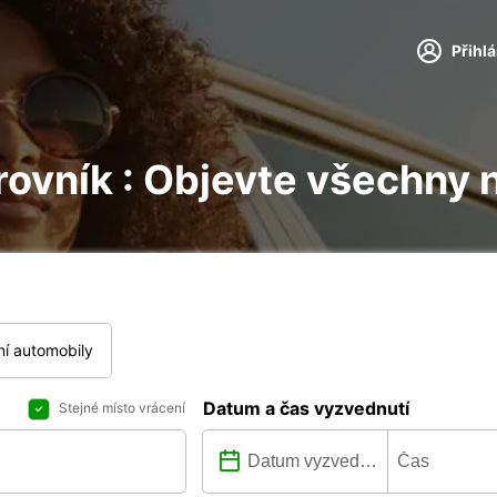
Přihl
rovník : Objevte všechny 
í automobily
Datum a čas vyzvednutí
Stejné místo vrácení