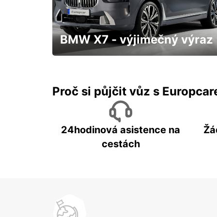
SARAJEVO - BOSNIA AND HERZEGOVINA
BMW X7 - výjimečný výraz
S přistavením až k Vám domů a třeba
hned "zítra"
Proč si půjčit vůz s Europca
24hodinová asistence na
Žá
cestách