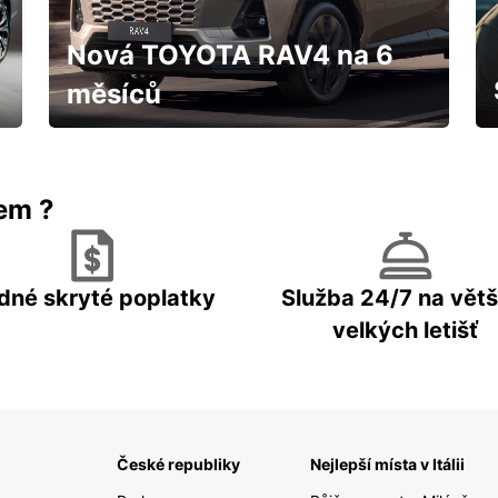
Nová TOYOTA RAV4 na 6
měsíců
IHNED k odběru za fantastických
podmínek
rem ?
dné skryté poplatky
Služba 24/7 na větš
velkých letišť
České republiky
Nejlepší místa v Itálii