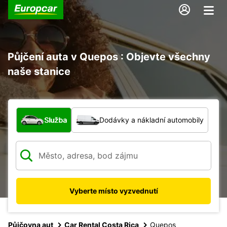
Půjčení auta v Quepos : Objevte všechny
naše stanice
Jaký typ vozidla?
Služba
Dodávky a nákladní automobily
Vyberte místo vyzvednutí
Půjčovna aut
Car Rental Costa Rica
Quepos