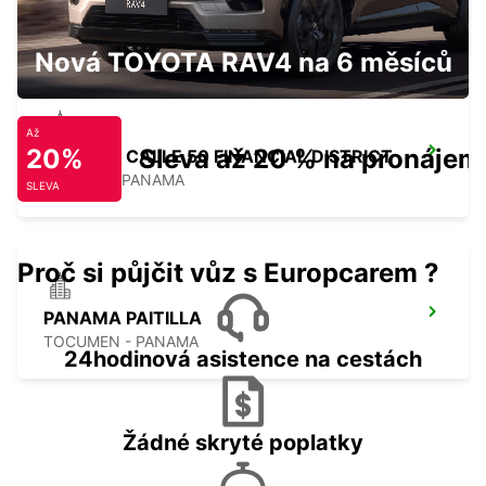
TOCUMEN - PANAMA
Nová TOYOTA RAV4 na 6 měsíců
Až
20%
Sleva až 20 % na pronájem
PANAMA CALLE 50 FINANCIAL DISTRICT
PANAMA - PANAMA
SLEVA
Proč si půjčit vůz s Europcarem ?
PANAMA PAITILLA
TOCUMEN - PANAMA
24hodinová asistence na cestách
Žádné skryté poplatky