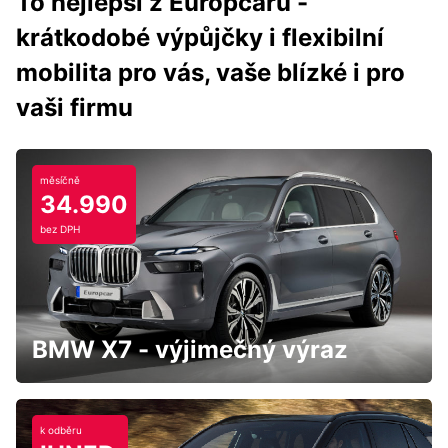
To nejlepší z Europcaru -
krátkodobé výpůjčky i flexibilní
mobilita pro vás, vaše blízké i pro
vaši firmu
měsíčně
34.990
bez DPH
BMW X7 - výjimečný výraz
k odběru