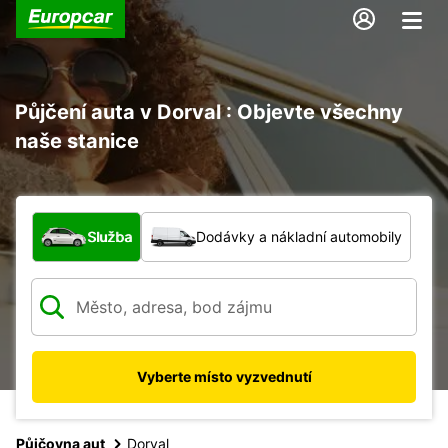
Půjčení auta v Dorval : Objevte všechny
naše stanice
Jaký typ vozidla?
Služba
Dodávky a nákladní automobily
Vyberte místo vyzvednutí
Půjčovna aut
Dorval