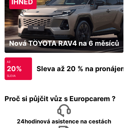
IHNED
Nová TOYOTA RAV4 na 6 měsíců
Až
20%
Sleva až 20 % na pronájem
SLEVA
Proč si půjčit vůz s Europcarem ?
24hodinová asistence na cestách