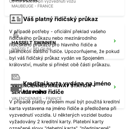
Co mít s sebou při vyzvednutí vozu
MAUBEUGE - FRANCE
Váš platný řidičský průkaz
V případě potřeby - oficiální překlad vašeho
řidičského průkazu nebo mezinárodního
HASSELT SWINNEN
řidičského průkazu pro hlavního řidiče a
HASSELT - BELGIUM
jakéhokoli dalšího řidiče. Upozorňujeme, že pokud
byl váš řidičský průkaz vydán ve Spojeném
království, musíte si přinést obě části průkazu.
Kreditní karta vydána na jméno
VALENCIENNES RAILWAY STATION -
hlavního řidiče
SERVICE POINT
VALENCIENNES - FRANCE
V případě platby předem musí být použitá kreditní
karta vystavena na jméno řidiče a předložena při
vyzvednutí vozidla. U některých vozidel budou
vyžadovány 2 kreditní karty. Platební karty
označené slovy "debetní karta", "předplacené",