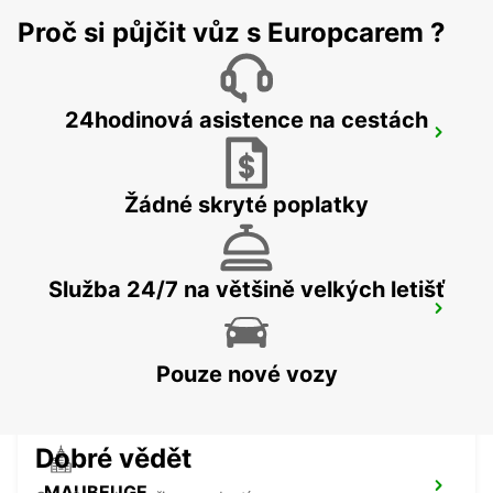
Proč si půjčit vůz s Europcarem ?
24hodinová asistence na cestách
CHARLEROI CENTER
JUMET - BELGIUM
Žádné skryté poplatky
Služba 24/7 na většině velkých letišť
MAUBEUGE RAILWAY STATION -
SERVICE POINT
MAUBEUGE - FRANCE
Pouze nové vozy
Dobré vědět
MAUBEUGE