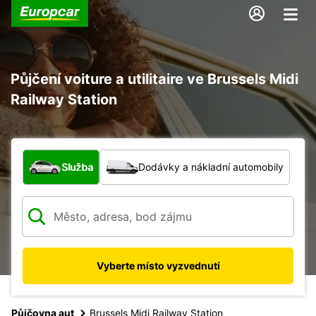
Půjčení voiture a utilitaire ve Brussels Midi
Railway Station
Jaký typ vozidla?
Služba
Dodávky a nákladní automobily
Vyberte místo vyzvednutí
Půjčovna aut
Brussels Midi Railway Station