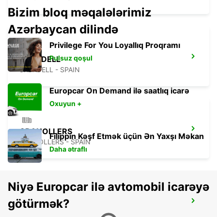
Bizim bloq məqalələrimiz
Azərbaycan dilində
Privilege For You Loyallıq Proqramı
Pulsuz qoşul
SABADELL
SABADELL - SPAIN
Europcar On Demand ilə saatlıq icarə
Oxuyun +
GRANOLLERS
Filippin Kəşf Etmək üçün Ən Yaxşı Məkan
GRANOLLERS - SPAIN
Daha ətraflı
Niyə Europcar ilə avtomobil icarəyə
götürmək?
MATARO
MATARO - SPAIN