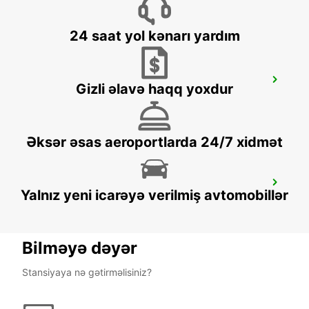
24 saat yol kənarı yardım
TARRAGONA RRS - AVE - LA SECUITA
Gizli əlavə haqq yoxdur
TARRAGONA - SPAIN
Əksər əsas aeroportlarda 24/7 xidmət
SALOU
Yalnız yeni icarəyə verilmiş avtomobillər
SALOU - SPAIN
Bilməyə dəyər
Stansiyaya nə gətirməlisiniz?