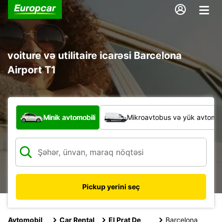
voiture və utilitaire icarəsi Barcelona
Airport T1
Hansı növ nəqliyyat vasitəsi?
Minik avtomobili
Mikroavtobus və yük avtomobi
Pickup yerini seç
Avtomobil
Car Rental
El Prat De
Barcelona