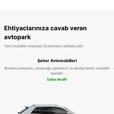
Ehtiyaclarınıza cavab verən
avtopark
Yeni modelləri sınamaq fürsətindən istifadə edin
Şəhər Avtomobilləri
Bunlara kompakt, yanacağa qənaətcil və ekoloji təmiz modellər
daxildir.
Daha ətraflı