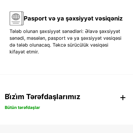
Pasport və ya şəxsiyyət vəsiqəniz
Tələb olunan şəxsiyyət sənədləri: Əlavə şəxsiyyət
sənədi, məsələn, pasport və ya şəxsiyyət vəsiqəsi
də tələb olunacaq. Təkcə sürücülük vəsiqəsi
kifayət etmir.
Bi̇zi̇m Tərəfdaşlarımız
Bütün tərəfdaşlar