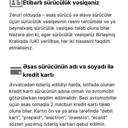
Etibarlı sürücülük vəsiqəniz
Zəruri olduqda – əsas sürücü və əlavə sürücülər
üçün sürücülük vəsiqəsinin rəsmi tərcüməsi və ya
beynəlxalq sürücülük vəsiqəsi tələb oluna bilər.
Nəzərə alın ki, əgər sürücülük vəsiqəniz Birləşmiş
Krallıqda (UK) verilibsə, hər iki hissəsini təqdim
etməlisiniz.
Əsas sürücünün adı və soyadı ilə
kredit kartı
Əvvəlcədən ödəniş edildiyi halda, istifadə olunan
kredit kartı sürücünün adına olmalı və avtomobil
götürülərkən təqdim edilməlidir. Bəzi avtomobillər
üçün əsas olmaqla 2 məcburi kredit kartı tələb
oluna bilər. Kartın ön və ya arxa tərəfində "debit
kart", "prepaid", "electron", "maestro", "ecard"
sözləri yazılmış ödəniş kartları qəbul edilmir.