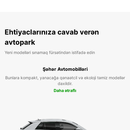
Ehtiyaclarınıza cavab verən
avtopark
Yeni modelləri sınamaq fürsətindən istifadə edin
Şəhər Avtomobilləri
Bunlara kompakt, yanacağa qənaətcil və ekoloji təmiz modellər
daxildir.
Daha ətraflı