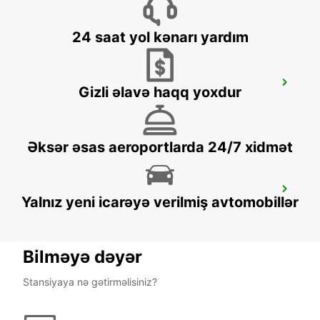
24 saat yol kənarı yardım
SINDELFINGEN
Gizli əlavə haqq yoxdur
SINDELFINGEN - GERMANY
Əksər əsas aeroportlarda 24/7 xidmət
NUERTINGEN
Yalnız yeni icarəyə verilmiş avtomobillər
NUERTINGEN - GERMANY
Bilməyə dəyər
Stansiyaya nə gətirməlisiniz?