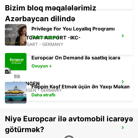
Bizim bloq məqalələrimiz
Azərbaycan dilində
Privilege For You Loyallıq Proqramı
Pulsuz qoşul
STUTTGART AIRPORT -IKC-
STUTTGART - GERMANY
Europcar On Demand ilə saatlıq icarə
Oxuyun +
ESSLINGEN
Filippin Kəşf Etmək üçün Ən Yaxşı Məkan
ESSLINGEN - GERMANY
Daha ətraflı
Niyə Europcar ilə avtomobil icarəyə
götürmək?
LUDWIGSBURG
LUDWIGSBURG - GERMANY