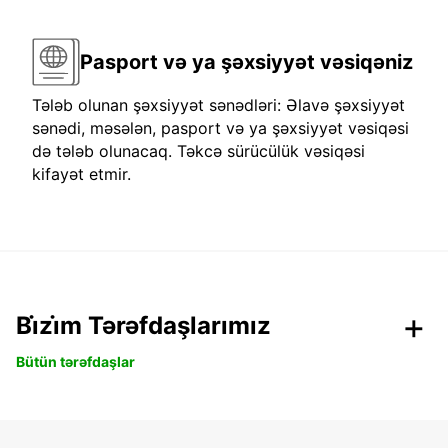
Pasport və ya şəxsiyyət vəsiqəniz
Tələb olunan şəxsiyyət sənədləri: Əlavə şəxsiyyət
sənədi, məsələn, pasport və ya şəxsiyyət vəsiqəsi
də tələb olunacaq. Təkcə sürücülük vəsiqəsi
kifayət etmir.
Bi̇zi̇m Tərəfdaşlarımız
Bütün tərəfdaşlar