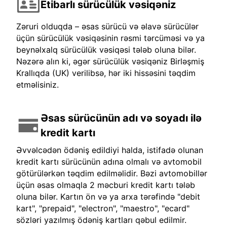
Etibarlı sürücülük vəsiqəniz
Zəruri olduqda – əsas sürücü və əlavə sürücülər
üçün sürücülük vəsiqəsinin rəsmi tərcüməsi və ya
beynəlxalq sürücülük vəsiqəsi tələb oluna bilər.
Nəzərə alın ki, əgər sürücülük vəsiqəniz Birləşmiş
Krallıqda (UK) verilibsə, hər iki hissəsini təqdim
etməlisiniz.
Əsas sürücünün adı və soyadı ilə
kredit kartı
Əvvəlcədən ödəniş edildiyi halda, istifadə olunan
kredit kartı sürücünün adına olmalı və avtomobil
götürülərkən təqdim edilməlidir. Bəzi avtomobillər
üçün əsas olmaqla 2 məcburi kredit kartı tələb
oluna bilər. Kartın ön və ya arxa tərəfində "debit
kart", "prepaid", "electron", "maestro", "ecard"
sözləri yazılmış ödəniş kartları qəbul edilmir.