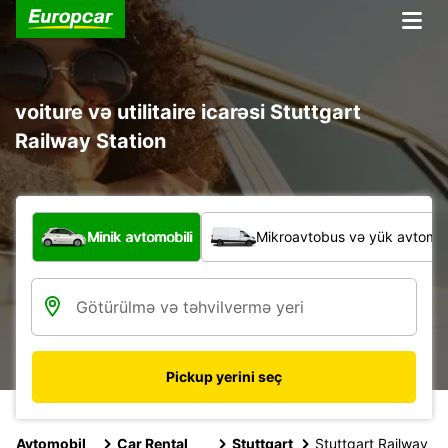
voiture və utilitaire icarəsi Stuttgart
Railway Station
Hansı növ nəqliyyat vasitəsi?
Minik avtomobili
Mikroavtobus və yük avtomobi
Pickup yerini seç
Avtomobil
Car Rental
Stuttgart
Stuttgart Railway