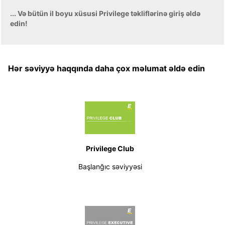
... Və bütün il boyu xüsusi Privilege təkliflərinə giriş əldə
edin!
Hər səviyyə haqqında daha çox məlumat əldə edin
Privilege Club
Başlanğıc səviyyəsi