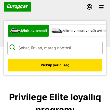
Hansı növ nəqliyyat vasitəsi?
Minik avtomobili
Mikroavtobus və yük avtomobi
Pickup yerini seç
Privilege Elite loyallıq
proqramı