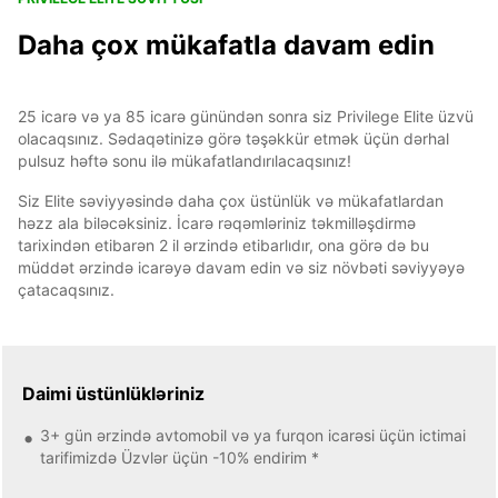
Daha çox mükafatla davam edin
25 icarə və ya 85 icarə günündən sonra siz Privilege Elite üzvü
olacaqsınız. Sədaqətinizə görə təşəkkür etmək üçün dərhal
pulsuz həftə sonu ilə mükafatlandırılacaqsınız!
Siz Elite səviyyəsində daha çox üstünlük və mükafatlardan
həzz ala biləcəksiniz. İcarə rəqəmləriniz təkmilləşdirmə
tarixindən etibarən 2 il ərzində etibarlıdır, ona görə də bu
müddət ərzində icarəyə davam edin və siz növbəti səviyyəyə
çatacaqsınız.
Daimi üstünlükləriniz
3+ gün ərzində avtomobil və ya furqon icarəsi üçün ictimai
tarifimizdə Üzvlər üçün -10% endirim *