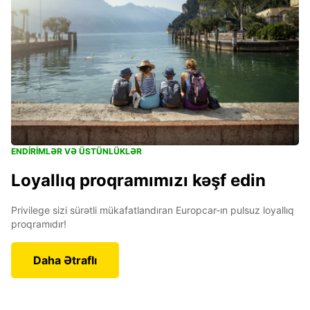
ENDIRIMLƏR VƏ ÜSTÜNLÜKLƏR
Loyallıq proqramımızı kəşf edin
Privilege sizi sürətli mükafatlandıran Europcar-ın pulsuz loyallıq
proqramıdır!
Daha Ətraflı