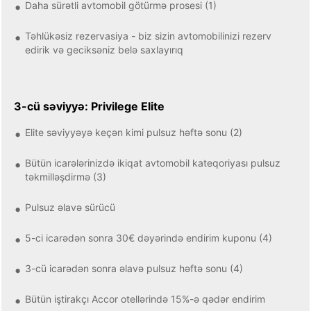
Daha sürətli avtomobil götürmə prosesi (1)
Təhlükəsiz rezervasiya - biz sizin avtomobilinizi rezerv
edirik və geciksəniz belə saxlayırıq
3-cü səviyyə: Privilege Elite
Elite səviyyəyə keçən kimi pulsuz həftə sonu (2)
Bütün icarələrinizdə ikiqat avtomobil kateqoriyası pulsuz
təkmilləşdirmə (3)
Pulsuz əlavə sürücü
5-ci icarədən sonra 30€ dəyərində endirim kuponu (4)
3-cü icarədən sonra əlavə pulsuz həftə sonu (4)
Bütün iştirakçı Accor otellərində 15%-ə qədər endirim