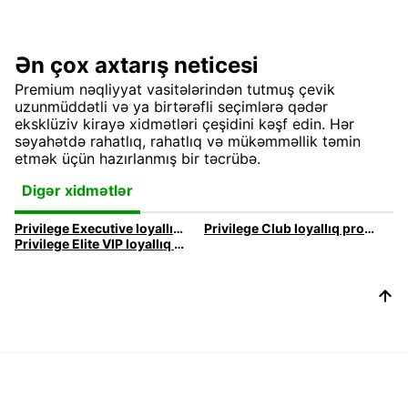
Ən çox axtarış neticesi
Premium nəqliyyat vasitələrindən tutmuş çevik
uzunmüddətli və ya birtərəfli seçimlərə qədər
eksklüziv kirayə xidmətləri çeşidini kəşf edin. Hər
səyahətdə rahatlıq, rahatlıq və mükəmməllik təmin
etmək üçün hazırlanmış bir təcrübə.
Digər xidmətlər
Privilege Executive loyallıq proqramı
Privilege Club loyallıq proqramı
Privilege Elite VIP loyallıq proqramı