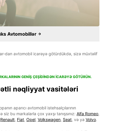
üks Avtomobillər
car-dan avtomobil icarəyə götürdükdə, sizə müxtəlif
KALARININ GENIŞ ÇEŞIDINDƏN ICARƏYƏ GÖTÜRÜN.
tli nəqliyyat vasitələri
panın aparıcı avtomobil istehsalçılarının
ə siz bu markalarla çox yaxşı tanışsınız:
Alfa Romeo
,
,
Renault
,
Fiat
,
Opel
,
Volkswagen
,
Seat
, və ya
Volvo
.