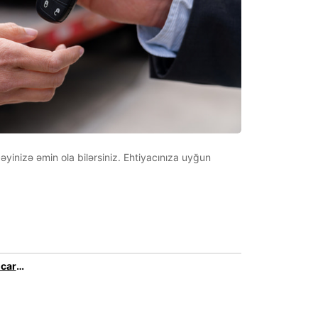
əyinizə əmin ola bilərsiniz. Ehtiyacınıza uyğun
Doğru ölçüdə icarə avtomobilini tapın