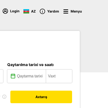
Login
AZ
Yardım
Menyu
Qaytarılma tarixi və saatı
r
Axtarış