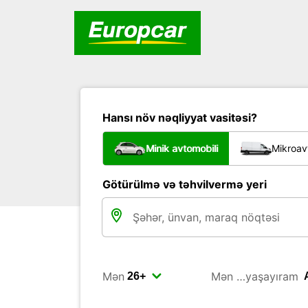
Hansı növ nəqliyyat vasitəsi?
Minik avtomobili
Mikroav
Götürülmə və təhvilvermə yeri
Mən
Mən …yaşayıram