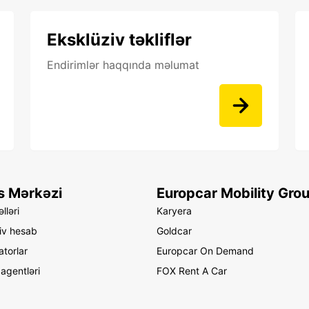
Eksklüziv təkliflər
Endirimlər haqqında məlumat
s Mərkəzi
Europcar Mobility Gro
lləri
Karyera
iv hesab
Goldcar
atorlar
Europcar On Demand
agentləri
FOX Rent A Car