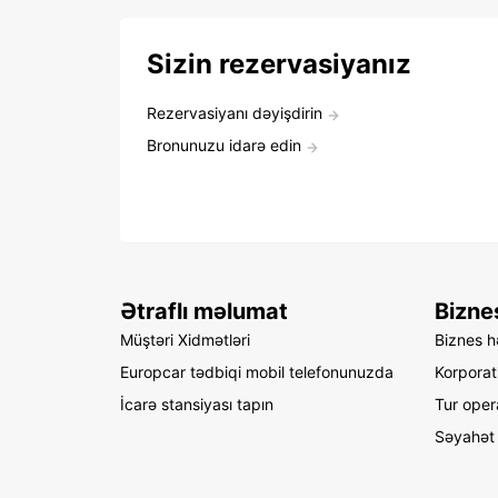
Sizin rezervasiyanız
Rezervasiyanı dəyişdirin
Bronunuzu idarə edin
Ətraflı məlumat
Bizne
Müştəri Xidmətləri
Biznes hə
Europcar tədbiqi mobil telefonunuzda
Korporat
İcarə stansiyası tapın
Tur oper
Səyahət 