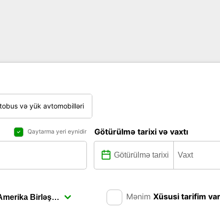
tobus və yük avtomobilləri
Götürülmə tarixi və vaxtı
Qaytarma yeri eynidir
Mənim
Xüsusi tarifim va