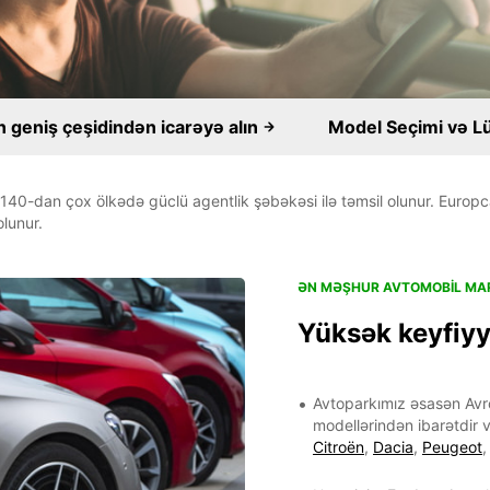
 geniş çeşidindən icarəyə alın
Model Seçimi və L
, 140-dan çox ölkədə güclü agentlik şəbəkəsi ilə təmsil olunur. Europ
lunur.
ƏN MƏŞHUR AVTOMOBIL MAR
Yüksək keyfiyyə
Avtoparkımız əsasən Avro
modellərindən ibarətdir v
Citroën
,
Dacia
,
Peugeot