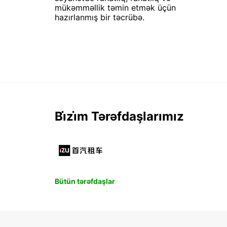
mükəmməllik təmin etmək üçün
hazırlanmış bir təcrübə.
Bi̇zi̇m Tərəfdaşlarımız
Bütün tərəfdaşlar