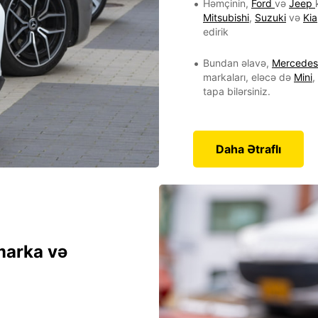
Həmçinin,
Ford
və
Jeep
Mitsubishi
,
Suzuki
və
Kia
edirik
Bundan əlavə,
Mercedes
markaları, eləcə də
Mini
,
tapa bilərsiniz.
Daha Ətraflı
 marka və