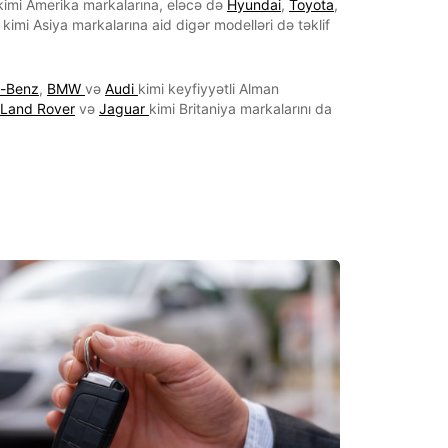
kimi Amerika markalarına, eləcə də
Hyundai
,
Toyota
,
kimi Asiya markalarına aid digər modelləri də təklif
-Benz
,
BMW
və
Audi
kimi keyfiyyətli Alman
Land Rover
və
Jaguar
kimi Britaniya markalarını da