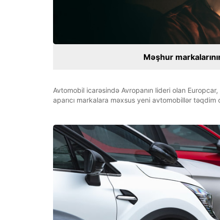
Məşhur markalarının
Avtomobil icarəsində Avropanın lideri olan Europcar
aparıcı markalara məxsus yeni avtomobillər təqdim o