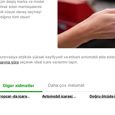
üçün dəqiq marka və model
ştirak edən məntəqələrdə
li xüsusi olaraq seçməyi
dığınız kimi olsun!
rezervasiya etdikdə yüksək keyfiyyətli və etibarlı avtomobil əldə edəc
sayına görə
seçərək ideal icarə variantını tapın.
Daha çox məlumat
Digər xidmətlər
Europcar-da icarəyə götürə biləcəyiniz bütün avtomobil növləri
Avtomobil icarəsi oturacaq sayına görə