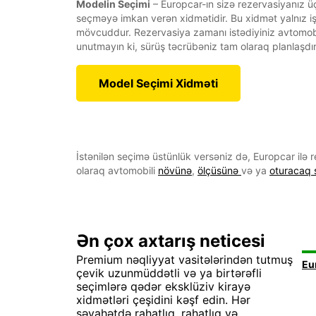
Modelin Seçimi
– Europcar-ın sizə rezervasiyanız 
seçməyə imkan verən xidmətidir. Bu xidmət yalnız i
mövcuddur. Rezervasiya zamanı istədiyiniz avtomobi
unutmayın ki, sürüş təcrübəniz tam olaraq planlaşdır
Model Seçimi Xidməti
İstənilən seçimə üstünlük versəniz də, Europcar ilə 
olaraq avtomobili
növünə
,
ölçüsünə
və ya
oturacaq 
Ən çox axtarış neticesi
Premium nəqliyyat vasitələrindən tutmuş
çevik uzunmüddətli və ya birtərəfli
seçimlərə qədər eksklüziv kirayə
xidmətləri çeşidini kəşf edin. Hər
səyahətdə rahatlıq, rahatlıq və