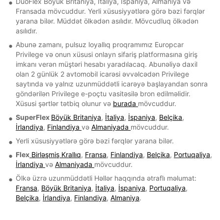
DuoFlex Böyük Britaniya, İtaliya, İspaniya, Almaniya və
Fransada mövcuddur. Yerli xüsusiyyətlərə görə bəzi fərqlər
yarana bilər. Müddət ölkədən asılıdır. Mövcudluq ölkədən
asılıdır.
Abunə zamanı, pulsuz loyallıq proqramımız Europcar
Privilege və onun xüsusi onlayn sifariş platformasına giriş
imkanı verən müştəri hesabı yaradılacaq. Abunəliyə daxil
olan 2 günlük 2 avtomobil icarəsi əvvəlcədən Privilege
saytında və yalnız uzunmüddətli icarəyə başlayandan sonra
göndərilən Privilege e-poçtu vasitəsilə bron edilməlidir.
Xüsusi şərtlər tətbiq olunur və
burada
mövcuddur.
SuperFlex
Böyük Britaniya
,
İtaliya
,
İspaniya
,
Belçika
,
İrlandiya
,
Finlandiya
və
Almaniyada
mövcuddur.
Yerli xüsusiyyətlərə görə bəzi fərqlər yarana bilər.
Flex
Birləşmiş Krallıq
,
Fransa
,
Finlandiya
,
Belçika
,
Portuqaliya
,
İrlandiya
və
Almaniyada
mövcuddur.
Ölkə üzrə uzunmüddətli Həllər haqqında ətraflı məlumat:
Fransa
,
Böyük Britaniya
,
İtaliya
,
İspaniya
,
Portuqaliya
,
Belçika
,
İrlandiya
,
Finlandiya
,
Almaniya
.