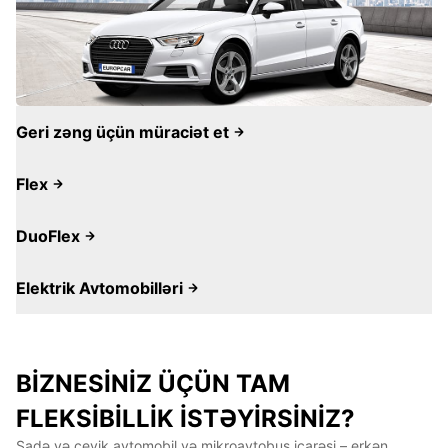
Geri zəng üçün müraciət et
Flex
DuoFlex
Elektrik Avtomobilləri
BİZNESİNİZ ÜÇÜN TAM
FLEKSİBİLLİK İSTƏYİRSİNİZ?
Sadə və çevik avtomobil və mikroavtobus icarəsi – erkən