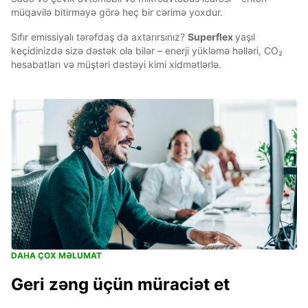
müqavilə bitirməyə görə heç bir cərimə yoxdur.
Sıfır emissiyalı tərəfdaş da axtarırsınız?
Superflex
yaşıl
keçidinizdə sizə dəstək ola bilər – enerji yükləmə həlləri, CO₂
hesabatları və müştəri dəstəyi kimi xidmətlərlə.
DAHA ÇOX MƏLUMAT
Geri zəng üçün müraciət et