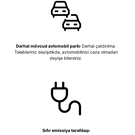
Dərhal mövcud avtomobil parkı
Dərhal çatdırılma.
Tələbləriniz dəyişdikdə, avtomobilinizi cəza olmadan
dəyişə bilərsiniz.
Sıfır emissiya tərəfdaşı