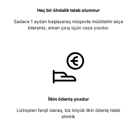
Heç bir öhdəlik tələb olunmur
Sadəcə 1 aydan başlayaraq müqavilə müddətini seçə
bilərsiniz, erkən çıxış üçün cəza yoxdur.
İlkin ödəniş yoxdur
Lizinqdən fərqli olaraq, biz böyük ilkin ödəniş tələb
etmirik