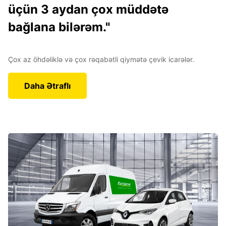
üçün 3 aydan çox müddətə
bağlana bilərəm."
Çox az öhdəliklə və çox rəqabətli qiymətə çevik icarələr.
Daha Ətraflı