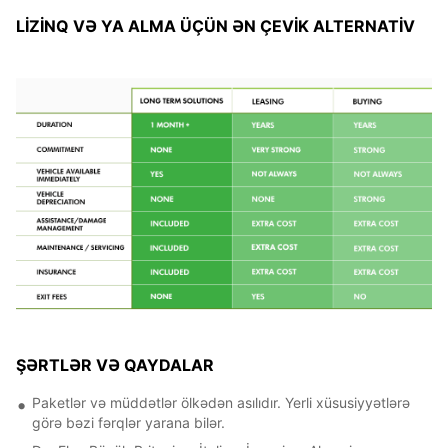
LİZİNQ VƏ YA ALMA ÜÇÜN ƏN ÇEVİK ALTERNATİV
ŞƏRTLƏR VƏ QAYDALAR
Paketlər və müddətlər ölkədən asılıdır. Yerli xüsusiyyətlərə
görə bəzi fərqlər yarana bilər.