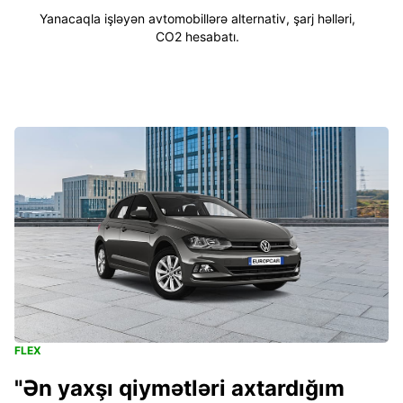
Yanacaqla işləyən avtomobillərə alternativ, şarj həlləri,
CO2 hesabatı.
FLEX
"Ən yaxşı qiymətləri axtardığım