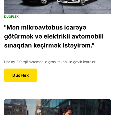
DUOFLEX
"Mən mikroavtobus icarəyə
götürmək və elektrikli avtomobili
sınaqdan keçirmək istəyirəm."
Hər ay 2 fərqli avtomobilə çıxış imkanı ilə çevik icarələr.
DuoFlex