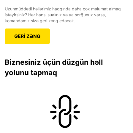
Uzunmüddətli həllərimiz haqqında daha çox məlumat almaq
istəyirsiniz? Hər hansı sualınız və ya sorğunuz varsa,
komandamız sizə geri zəng edəcək.
GERİ ZƏNG
Biznesiniz üçün düzgün həll
yolunu tapmaq