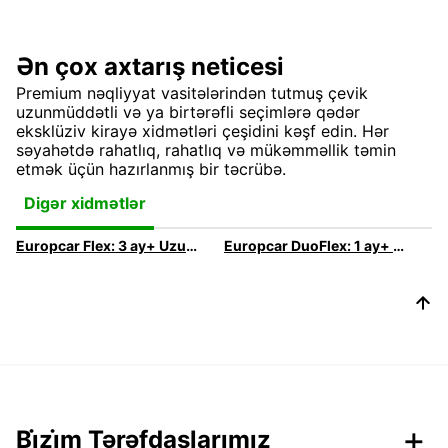
Ən çox axtarış neticesi
Premium nəqliyyat vasitələrindən tutmuş çevik
uzunmüddətli və ya birtərəfli seçimlərə qədər
eksklüziv kirayə xidmətləri çeşidini kəşf edin. Hər
səyahətdə rahatlıq, rahatlıq və mükəmməllik təmin
etmək üçün hazırlanmış bir təcrübə.
Digər xidmətlər
Europcar Flex: 3 ay+ Uzunmüddətli abunəliyimiz
Europcar DuoFlex: 1 ay+ Uzunmüddətli abunəliyimiz
Bi̇zi̇m Tərəfdaşlarımız