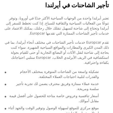
تأجير الشاحنات في أيرلندا
تعتبر أيرلندا واحدة من الوجهات السياحية الأكثر جذبًا في أوروبا، وتوفر
تنوعًا من الفعاليات السياحية والثقافية للسياح. إذا كنت تخطط للسفر إلى
أيرلندا وتحتاج إلى شاحنة لتسهيل تنقلك خلال رحلتك، يمكنك الاعتماد على
خدمات تأجير الشاحنات الممتازة التي تقدمها Europcar.
تقدم Europcar خدمات تأجير الشاحنات في مختلف أنحاء أيرلندا، بما في
ذلك المدن الكبرى والمطارات والمواقع السياحية الشهيرة. سواء كنت
بحاجة إلى شاحنة لنقل الأثاث أو البضائع التجارية أو حتى للقيام بجولة
استكشافية في الريف الأيرلندي الخلاب، Europcar ستلبي احتياجاتك
بكفاءة واحترافية.
تشكيلة واسعة من الشاحنات المتوفرة بمختلف الأحجام
والقدرات لتلبية احتياجات العملاء المختلفة.
خدمة عملاء ممتازة وفريق محترف يضمن لك تجربة تأجير
سلسة ومريحة.
أسعار تنافسية وعروض خاصة متاحة للحصول على أفضل قيمة
مقابل أموالك.
موقع مركزي للموقع لسهولة الوصول وتوفير الوقت والجهد أثناء
استلام وتسليم الشاحنة.