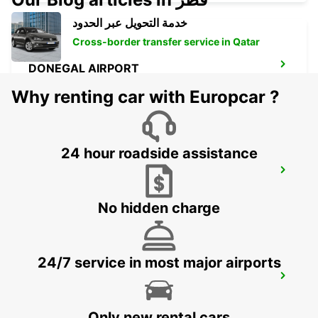
خدمة التحويل عبر الحدود
Cross-border transfer service in Qatar
DONEGAL AIRPORT
CARRICKFINN - IRELAND
Why renting car with Europcar ?
24 hour roadside assistance
LETTERKENNY
LETTERKENNY - IRELAND
No hidden charge
24/7 service in most major airports
SHANNON AIRPORT-SNN
CO. CLARE - IRELAND
Only new rental cars