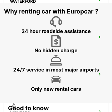
WATERFORD
WATERFORD - IRELAND
Why renting car with Europcar ?
24 hour roadside assistance
SHANNON AIRPORT-SNN
CO. CLARE - IRELAND
No hidden charge
24/7 service in most major airports
KILKENNY
KILKENNY - IRELAND
Only new rental cars
Good to know