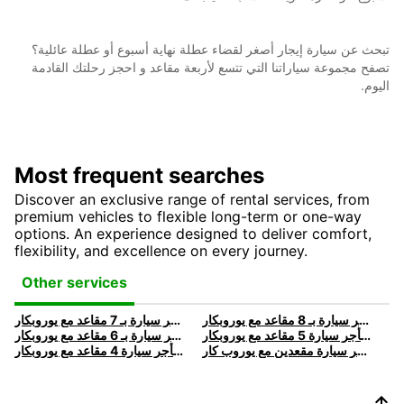
تبحث عن سيارة إيجار أصغر لقضاء عطلة نهاية أسبوع أو عطلة عائلية؟
تصفح مجموعة سياراتنا التي تتسع لأربعة مقاعد و احجز رحلتك القادمة
اليوم.
Most frequent searches
Discover an exclusive range of rental services, from
premium vehicles to flexible long-term or one-way
options. An experience designed to deliver comfort,
flexibility, and excellence on every journey.
Other services
استئجار سيارة 8 مقاعد | استأجر سيارة بـ 8 مقاعد مع يوروبكار
استئجار سيارة 7 مقاعد | استأجر سيارة بـ 7 مقاعد مع يوروبكار
استئجار سيارة 5 مقاعد | استأجر سيارة 5 مقاعد مع يوروبكار
استئجار سيارة 6 مقاعد | استأجر سيارة بـ 6 مقاعد مع يوروبكار
استئجار سيارة ذات مقعدين | استأجر سيارة مقعدين مع يوروب كار
تأجير سيارة 4 مقاعد | استأجر سيارة 4 مقاعد مع يوروبكار