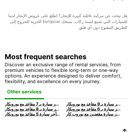
هل تبحث عن مركبة عائلية كبيرة للإيجار؟ اطلع على عروض الإيجار لدينا
للسيارات التي تتسع لستة ركاب. يمنحك Europcar الحرية للخروج إلى
الطريق المفتوح دون أي قلق.
Most frequent searches
Discover an exclusive range of rental services, from
premium vehicles to flexible long-term or one-way
options. An experience designed to deliver comfort,
flexibility, and excellence on every journey.
Other services
استئجار سيارة 9 مقاعد | استأجر سيارة بـ 9 مقاعد مع يوروبكار
استئجار سيارة 7 مقاعد | استأجر سيارة بـ 7 مقاعد مع يوروبكار
استئجار سيارة 6 مقاعد | استأجر سيارة بـ 6 مقاعد مع يوروبكار
استئجار سيارة 8 مقاعد | استأجر سيارة بـ 8 مقاعد مع يوروبكار
استئجار سيارة ذات مقعدين | استأجر سيارة مقعدين مع يوروب كار
استئجار سيارة 5 مقاعد | استأجر سيارة 5 مقاعد مع يوروبكار