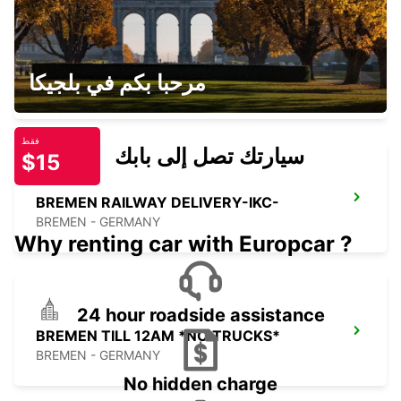
DELMENHORST
مرحبا بكم في بلجيكا
DELMENHORST - GERMANY
فقط
سيارتك تصل إلى بابك
$15
BREMEN RAILWAY DELIVERY-IKC-
BREMEN - GERMANY
Why renting car with Europcar ?
24 hour roadside assistance
BREMEN TILL 12AM *NO TRUCKS*
BREMEN - GERMANY
No hidden charge