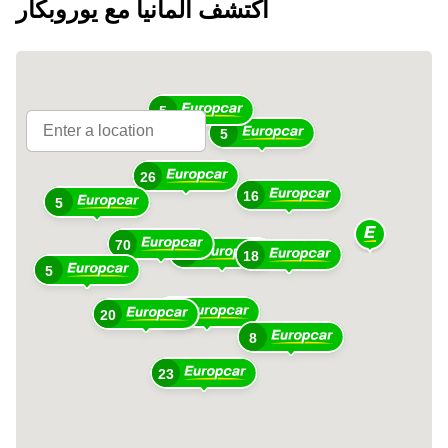
اكتشف ألمانيا مع يوروبكار
5
5
26
16
5
70
69
18
5
79
20
8
23