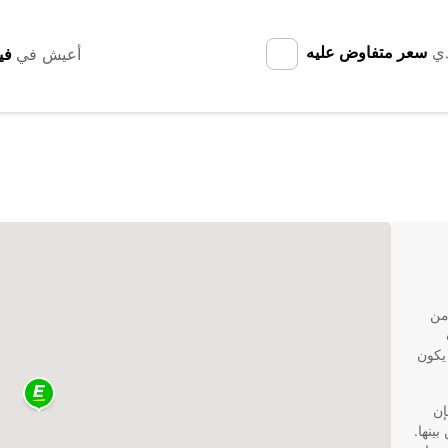
دي
سعر متفاوض عليه
أعيش في
من
Europca يمكن أن يكون
إن
بينها.