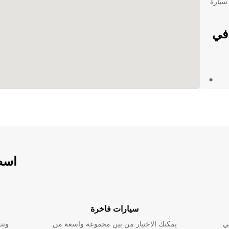
سيارة
د تأجير سيارة من Europcar في
ء
اسطو
ن أن يكون
 هذه
سيارات فاخرة
ي
يمكنك الاختيار من بين مجموعة واسعة من
وتت