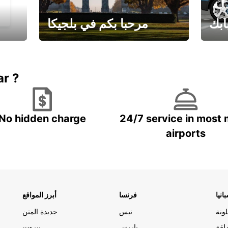
ابك
مرحبا بكم في بلجيكا
يارتك
احجز إجازتك
علينا
ar ?
No hidden charge
24/7 service in most 
airports
انيا
فرنسا
أبرز المواقع
ونة
نيس
جديدة المتن
لقة
باريس
بيروت