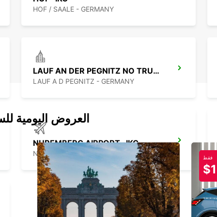
HOF / SAALE - GERMANY
LAUF AN DER PEGNITZ NO TRUCKS
LAUF A D PEGNITZ - GERMANY
العروض اليومية للس
NUREMBERG AIRPORT -IKC-
NUERNBERG - GERMANY
فقط
$1