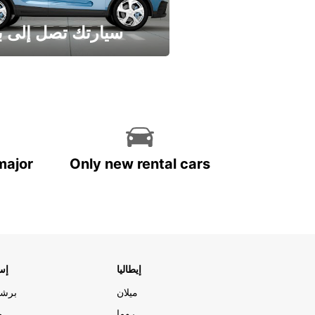
سيارتك تصل إلى ب
وفر الوقت واترك تأجير س
major
Only new rental cars
إيطاليا
إسب
ميلان
برشل
روما
م