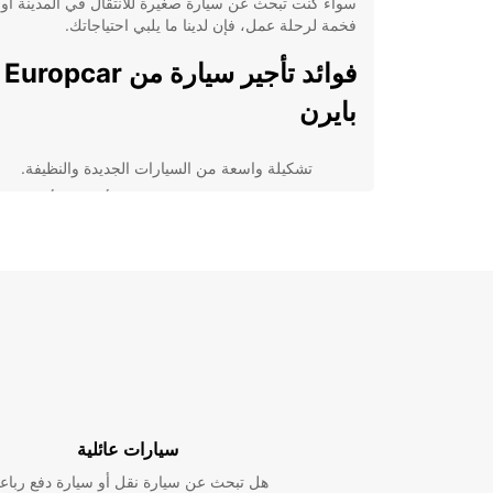
سواء كنت تبحث عن سيارة صغيرة للانتقال في المدينة أو 
فخمة لرحلة عمل، فإن لدينا ما يلبي احتياجاتك.
فوائ
بايرن
تشكيلة واسعة من السيارات الجديدة والنظيفة.
عروض وتخفيضات منتظمة على أسعار التأجير.
خدمة عملاء متفانية ومتاحة على مدار الساعة.
توفير خيارات تأجير طويلة الأمد للعملاء الدائمين.
تقديم خدمات تأمين شاملة لضمان راحة العملاء أثنا
قيادتهم.
باختصار، تأجير سيارة من Europcar في بايرن يمك
الخيار المناسب لك للتنقل بسهولة وراحة خلال إقامتك في
المدينة الجميلة.
سيارات عائلية
هل تبحث عن سيارة نقل أو سيارة دفع رباع