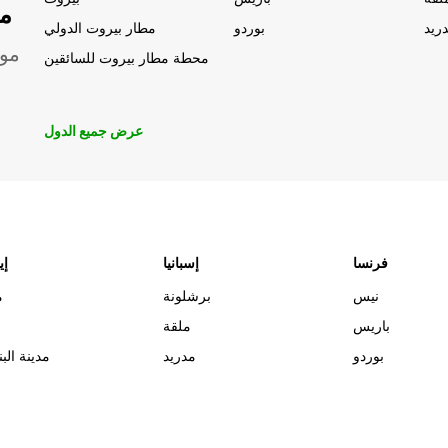
مو
ريد
بوردو
مطار بيروت الدولي
موق
محطة مطار بيروت للسائقين
عرض جميع الدول
فرنسا
إسبانيا
إي
نيس
برشلونة
م
باريس
ملقة
بوردو
مدريد
مدينة البن