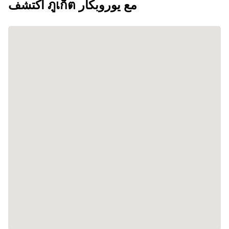
اكتشف ภูเก็ต مع يوروبكار