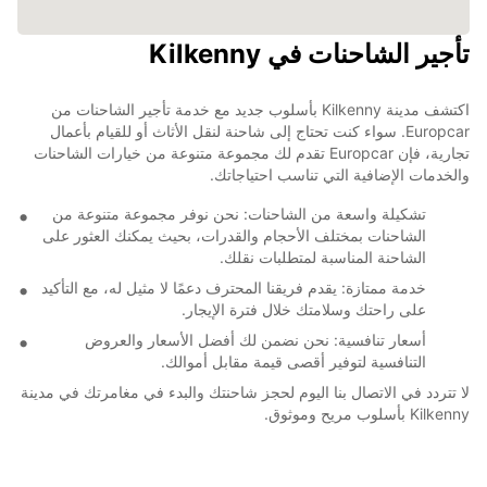
تأجير الشاحنات في Kilkenny
اكتشف مدينة Kilkenny بأسلوب جديد مع خدمة تأجير الشاحنات من
Europcar. سواء كنت تحتاج إلى شاحنة لنقل الأثاث أو للقيام بأعمال
تجارية، فإن Europcar تقدم لك مجموعة متنوعة من خيارات الشاحنات
والخدمات الإضافية التي تناسب احتياجاتك.
تشكيلة واسعة من الشاحنات: نحن نوفر مجموعة متنوعة من
الشاحنات بمختلف الأحجام والقدرات، بحيث يمكنك العثور على
الشاحنة المناسبة لمتطلبات نقلك.
خدمة ممتازة: يقدم فريقنا المحترف دعمًا لا مثيل له، مع التأكيد
على راحتك وسلامتك خلال فترة الإيجار.
أسعار تنافسية: نحن نضمن لك أفضل الأسعار والعروض
التنافسية لتوفير أقصى قيمة مقابل أموالك.
لا تتردد في الاتصال بنا اليوم لحجز شاحنتك والبدء في مغامرتك في مدينة
Kilkenny بأسلوب مريح وموثوق.