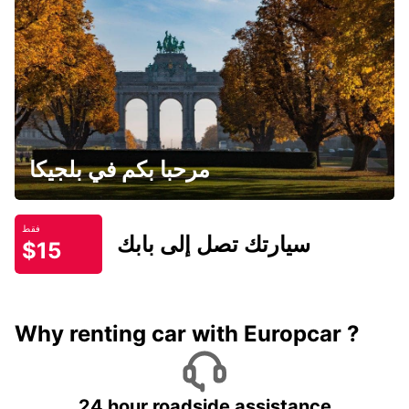
مرحبا بكم في بلجيكا
فقط
سيارتك تصل إلى بابك
$15
Why renting car with Europcar ?
24 hour roadside assistance