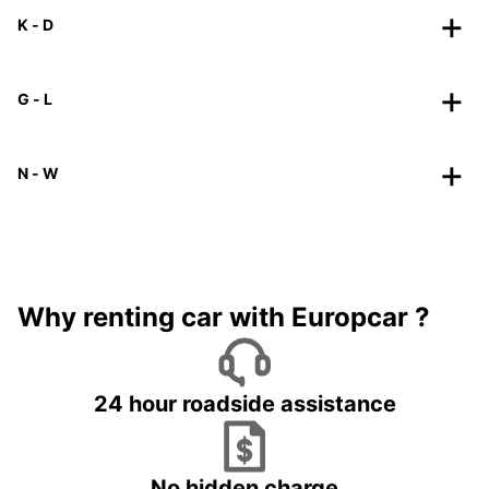
K - D
G - L
N - W
Why renting car with Europcar ?
24 hour roadside assistance
No hidden charge