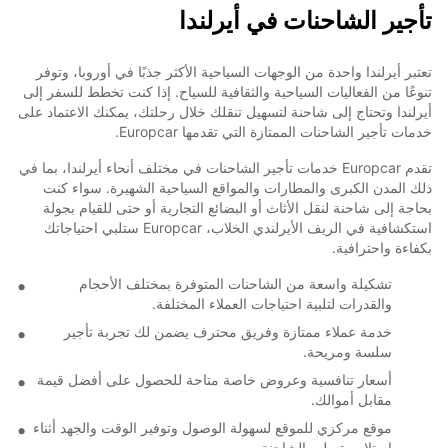
تأجير الشاحنات في أيرلندا
تعتبر أيرلندا واحدة من الوجهات السياحية الأكثر جذبًا في أوروبا، وتوفر
تنوعًا من الفعاليات السياحية والثقافية للسياح. إذا كنت تخطط للسفر إلى
أيرلندا وتحتاج إلى شاحنة لتسهيل تنقلك خلال رحلتك، يمكنك الاعتماد على
خدمات تأجير الشاحنات الممتازة التي تقدمها Europcar.
تقدم Europcar خدمات تأجير الشاحنات في مختلف أنحاء أيرلندا، بما في
ذلك المدن الكبرى والمطارات والمواقع السياحية الشهيرة. سواء كنت
بحاجة إلى شاحنة لنقل الأثاث أو البضائع التجارية أو حتى للقيام بجولة
استكشافية في الريف الأيرلندي الخلاب، Europcar ستلبي احتياجاتك
بكفاءة واحترافية.
تشكيلة واسعة من الشاحنات المتوفرة بمختلف الأحجام
والقدرات لتلبية احتياجات العملاء المختلفة.
خدمة عملاء ممتازة وفريق محترف يضمن لك تجربة تأجير
سلسة ومريحة.
أسعار تنافسية وعروض خاصة متاحة للحصول على أفضل قيمة
مقابل أموالك.
موقع مركزي للموقع لسهولة الوصول وتوفير الوقت والجهد أثناء
استلام وتسليم الشاحنة.