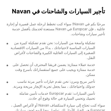
تأجير السيارات والشاحنات في Navan
مرحبًا بكم في Navan! سواء كنت تخطط لرحلة عمل قصيرة أو إجازة
عائلية ، فإن Europcar في Navan مستعدة لخدمتك بأفضل خدمة
تأجير سيارات وشاحنات.
تشكيلة واسعة من السيارات: نحن نقدم تشكيلة كبيرة من
السيارات المناسبة لاحتياجاتك ، بدءًا من السيارات الاقتصادية
الصغيرة إلى السيارات العائلية الكبيرة والشاحنات لأغراض
النقل.
خدمة عملاء ممتازة: يضمن فريقنا المحترف أن تحصل على
خدمة ممتازة ويجيب على جميع استفساراتك بأسرع وقت
ممكن.
تأجير مريح ومرن: نحن نقدم خيارات تأجير مرنة تناسب
جدولك واحتياجاتك ، مما يجعل تجربة الإيجار مريحة ومرنة.
تأمين السيارات: تقدم Europcar خدمات تأمين شاملة
تحميك وتحمي السيارة في حالة وقوع أي حادث.
سواء كنت تحتاج إلى سيارة لاستكشاف Navan أو لأغراض العمل ،
Europcar هي الخيار الأمثل لك. تواصل معنا اليوم لحجز سيارتك