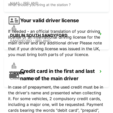
NAAS - IRELAND
What should you bring at the station ?
Your valid driver license
If needed - an official translation of your driving
DUBLIN SOUTH SANDYFORD
license or an international driving license for the
SANDYFORD - IRELAND
main driver and any additional driver Please note
that if your driving license was issued in the UK,
you must bring both parts of your licence.
Credit card in the first and last
CAVAN
name of the main driver
CAVAN - IRELAND
In case of prepayment, the used credit must be in
the driver's name and presented when collecting
it. For some vehicles, 2 compulsory credit cards,
including a major one, will be requested. Payment
cards bearing the words "debit card", "prepaid",