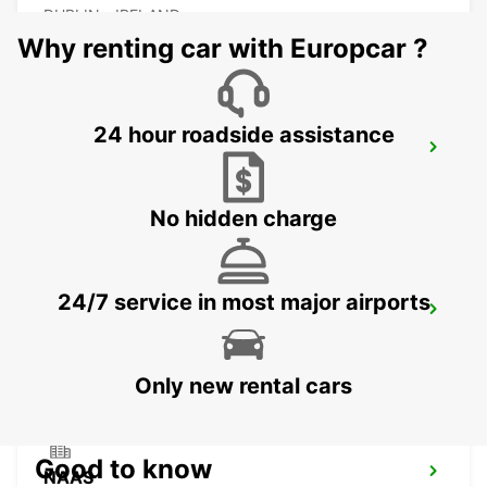
DUBLIN - IRELAND
Why renting car with Europcar ?
24 hour roadside assistance
DUBLIN CITY CENTRE, SPENCER DOCK
DUBLIN - IRELAND
No hidden charge
24/7 service in most major airports
DUBLIN SOUTH
DUBLIN - IRELAND
Only new rental cars
Good to know
NAAS