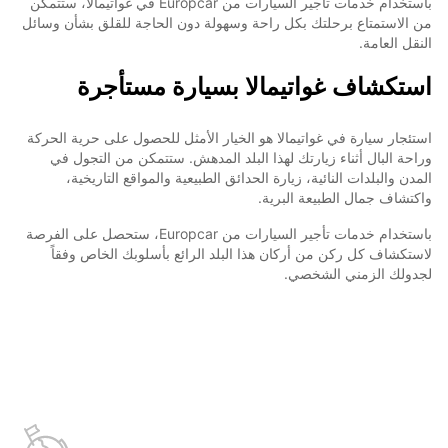
باستخدام خدمات تأجير السيارات من Europcar في غواتيمالا، ستتمكن
من الاستمتاع برحلتك بكل راحة وسهولة دون الحاجة للقلق بشأن وسائل
النقل العامة.
استكشاف غواتيمالا بسيارة مستأجرة
استئجار سيارة في غواتيمالا هو الخيار الأمثل للحصول على حرية الحركة
وراحة البال أثناء زيارتك لهذا البلد المدهش. ستتمكن من التجول في
المدن والبلدات النائية، زيارة الحدائق الطبيعية والمواقع التاريخية،
واكتشاف جمال الطبيعة البرية.
باستخدام خدمات تأجير السيارات من Europcar، ستحصل على الفرصة
لاستكشاف كل ركن من أركان هذا البلد الرائع بأسلوبك الخاص وفقاً
لجدولك الزمني الشخصي.