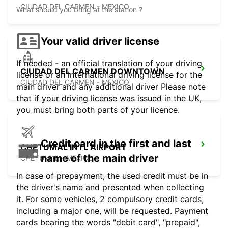
CIUDAD DEL CARMEN - MEXICO
What should you bring at the station ?
Your valid driver license
If needed - an official translation of your driving
CIUDAD DEL CARMEN DOWNTOWN
license or an international driving license for the
CIUDAD DEL CARMEN - MEXICO
main driver and any additional driver Please note
that if your driving license was issued in the UK,
you must bring both parts of your licence.
Credit card in the first and last
CHETUMAL INTL AIRPORT
name of the main driver
CHETUMAL - MEXICO
In case of prepayment, the used credit must be in
the driver's name and presented when collecting
it. For some vehicles, 2 compulsory credit cards,
including a major one, will be requested. Payment
cards bearing the words "debit card", "prepaid",