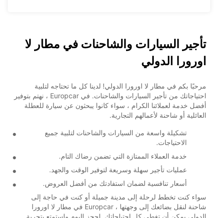
تأجير السيارات والشاحنات في مطار لا
اورورا الدولي
مرحبًا بكم في مطار لا اورورا الدولي! لدينا كل ما تحتاجه لتلبية
احتياجاتك من تأجير السيارات والشاحنات. في Europcar ، نهتم بتوفير
أفضل خدمة لعملائنا الكرام ، سواء كانوا يبحثون عن سيارة للعطلة
العائلية أو شاحنة لأعمالهم التجارية.
تشكيلة واسعة من السيارات والشاحنات لتلبية جميع
الاحتياجات.
خدمة العملاء الممتازة التي تضمن رضاك التام.
عمليات تأجير سهلة وسريعة لتوفير الوقت والجهد.
أسعار تنافسية لضمان استفادتك من أفضل العروض.
سواء كنت تخطط لرحلة إلى مدينة جميلة أو كنت في حاجة إلى
شاحنة لنقل بضائعك إلى وجهتها ، Europcar في مطار لا اورورا
الدولي يمكن أن تغطي كل احتياجاتك. احجز اليوم واستمتع بتجربة