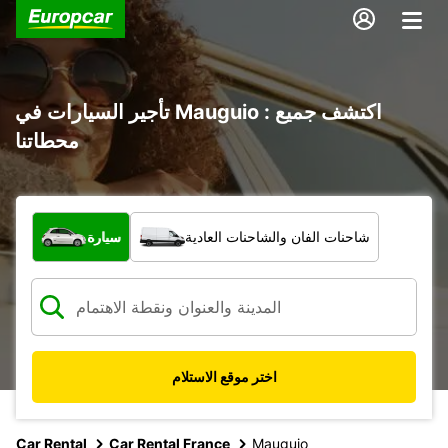
تأجير السيارات في Mauguio : اكتشف جميع
محطاتنا
ما نوع المركبة؟
شاحنات الفان والشاحنات العادية
سيارة
اختر موقع الاستلام
Car Rental
Car Rental France
Mauguio