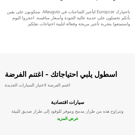
باختيارك Europcar لتأجير الشاحنات في Mauguio، ستكونون على يقين
بأنكم تحصلون على خدمة عالية الجودة وأسعار منافسة. احجزوا اليوم
واستمتعوا بتجربة تأجير مريحة وفعالة لتلبية احتياجات نقلكم.
اسطول يلبي احتياجاتك - اغتنم الفرضة
اغتنم الفرصة لاختبار السيارات الجديدة
سيارات اقتصادية
وتتراوح هذه من طراز مدمج وموفر للوقود إلى طراز صديق للبيئة
عرض المزيد