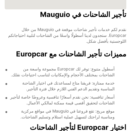
تأجير الشاحنات في Mauguio
نقدم لكم خدمات تأجير شاحنات موقعة في Mauguio من خلال
Europcar. ستجدون لدينا أسطولًا واسعًا من الشاحنات لتلبية احتياجاتكم
اللوجستية بأفضل شكل.
مميزات تأجير الشاحنات مع Europcar
أسطول متنوع: توفر لك Europcar مجموعة واسعة من
الشاحنات بمختلف الأحجام والإمكانيات لتناسب احتياجات نقلك.
خدمة ممتازة: فريقنا متاح لمساعدتك في اختيار الشاحنة
المناسبة وتقديم الدعم الفني اللازم خلال فترة التأجير.
أسعار تنافسية: نحن نقدم أسعارًا تنافسية وعروضًا خاصة لتأجير
الشاحنات لتحقيق أقصى قيمة ممكنة لمالكي الأعمال.
موقع مريح: تقع فروعنا في Mauguio في مواقع مركزية
ومناسبة لراحتك لتسهيل عملية استلام وتسليم الشاحنات.
اختيار Europcar لتأجير الشاحنات