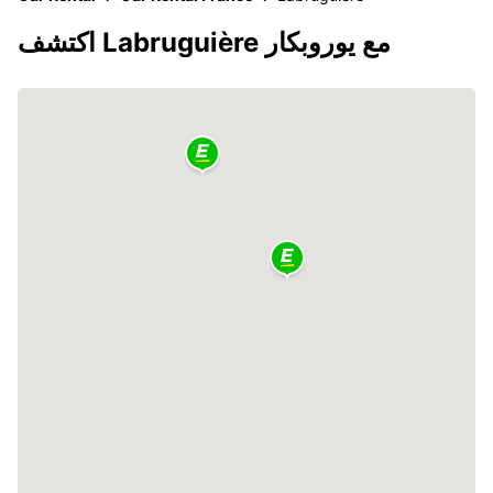
اكتشف Labruguière مع يوروبكار