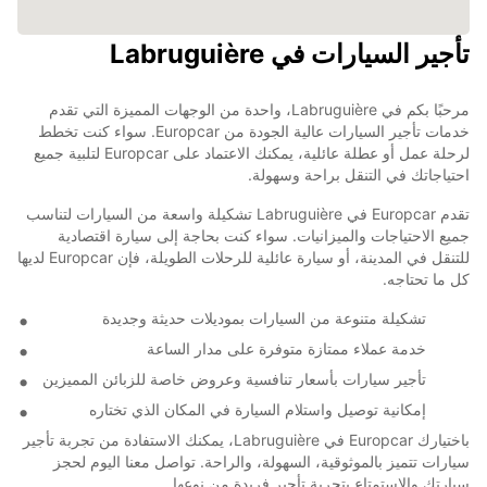
تأجير السيارات في Labruguière
مرحبًا بكم في Labruguière، واحدة من الوجهات المميزة التي تقدم
خدمات تأجير السيارات عالية الجودة من Europcar. سواء كنت تخطط
لرحلة عمل أو عطلة عائلية، يمكنك الاعتماد على Europcar لتلبية جميع
احتياجاتك في التنقل براحة وسهولة.
تقدم Europcar في Labruguière تشكيلة واسعة من السيارات لتناسب
جميع الاحتياجات والميزانيات. سواء كنت بحاجة إلى سيارة اقتصادية
للتنقل في المدينة، أو سيارة عائلية للرحلات الطويلة، فإن Europcar لديها
كل ما تحتاجه.
تشكيلة متنوعة من السيارات بموديلات حديثة وجديدة
خدمة عملاء ممتازة متوفرة على مدار الساعة
تأجير سيارات بأسعار تنافسية وعروض خاصة للزبائن المميزين
إمكانية توصيل واستلام السيارة في المكان الذي تختاره
باختيارك Europcar في Labruguière، يمكنك الاستفادة من تجربة تأجير
سيارات تتميز بالموثوقية، السهولة، والراحة. تواصل معنا اليوم لحجز
سيارتك والاستمتاع بتجربة تأجير فريدة من نوعها.