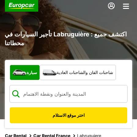
تأجير السيارات في Labruguière : اكتشف جميع
محطاتنا
ما نوع المركبة؟
شاحنات الفان والشاحنات العادية
سيارة
اختر موقع الاستلام
Car Rental
Car Rental France
Labruguiere