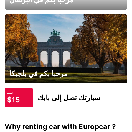
مرحبا بكم في بلجيكا
فقط
سيارتك تصل إلى بابك
$15
Why renting car with Europcar ?