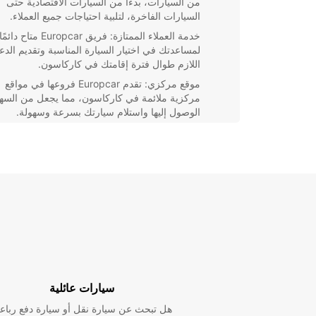
من السيارات، بدءًا من السيارات الاقتصادية حتى
السيارات الفاخرة، لتلبية احتياجات جميع العملاء.
خدمة العملاء الممتازة: فريق Europcar متاح دائمًا
لمساعدتك في اختيار السيارة المناسبة وتقديم الدع
اللازم طوال فترة إقامتك في كاركاسون.
موقع مركزي: تقدم Europcar فروعها في مواقع
مركزية ملائمة في كاركاسون، مما يجعل من السه
الوصول إليها واستلام سيارتك بسرعة وسهولة.
خيارات تأجير مرنة: سواء كنت تحتاج إلى سيارة للت
في كاركاسون أو لرحلة خارج المدينة، فستجد خيار
تأجير مرنة تناسب احتياجاتك المحددة.
باختصار، إذا كنت ترغب في تجربة تأجير سيارات ممتازة 
كاركاسون، فلا تتردد في الاعتماد على uropcar
واستمتع برحلتك في هذه المدينة الإثرائية بكل راحة وسهول
سيارات عائلية
هل تبحث عن سيارة نقل أو سيارة دفع رباع