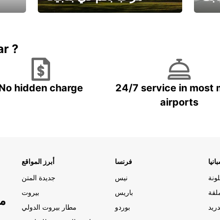
يارتك
احجز إجازتك
علينا
ar ?
No hidden charge
24/7 service in most 
airports
انيا
فرنسا
أبرز المواقع
ونة
نيس
جديدة المتن
لقة
باريس
بيروت
مو
ريد
بوردو
مطار بيروت الدولي