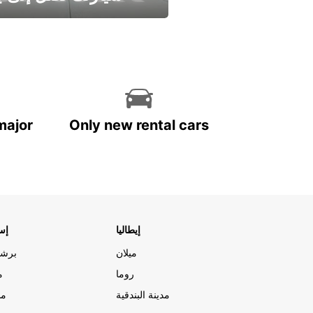
وفر الوقت واترك تأجير س
major
Only new rental cars
إيطاليا
إسب
ميلان
برشل
روما
م
مدينة البندقية
مد