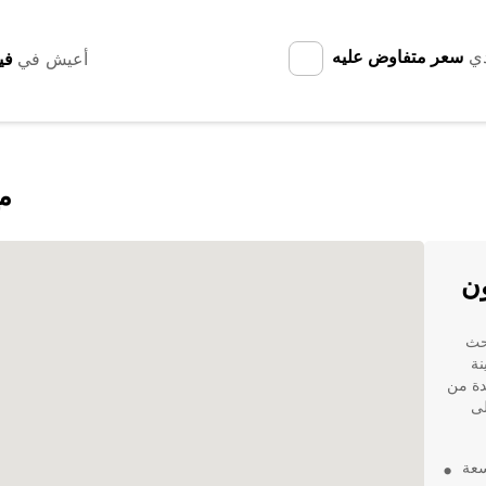
دي
سعر متفاوض عليه
أعيش في
اكت
ون
حث
نة
ن هي واحدة من
لى
يلة واسعة