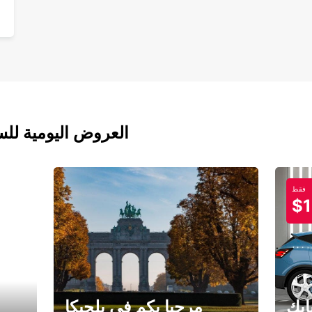
العروض اليومية للس
فقط
$1
ابك
مرحبا بكم في بلجيكا