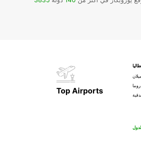
ع يوروبكار في أكثر من
140
دولة
3835
طاليا
يلان
روما
Top Airports
دقية
دول