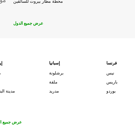
موق
محطة مطار بيروت للسائقين
عرض جميع الدول
فرنسا
إسبانيا
إي
نيس
برشلونة
م
باريس
ملقة
بوردو
مدريد
مدينة البن
عرض جميع ال