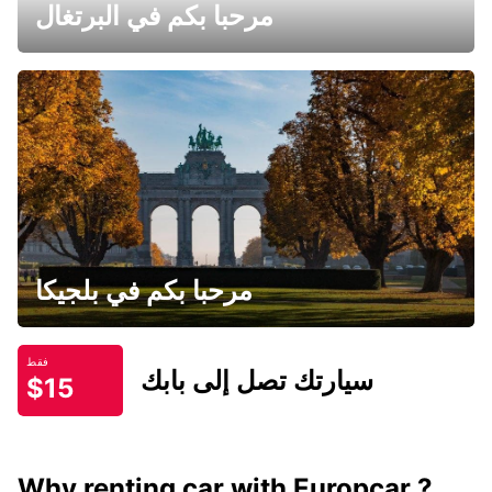
مرحبا بكم في البرتغال
مرحبا بكم في بلجيكا
فقط
سيارتك تصل إلى بابك
$15
Why renting car with Europcar ?