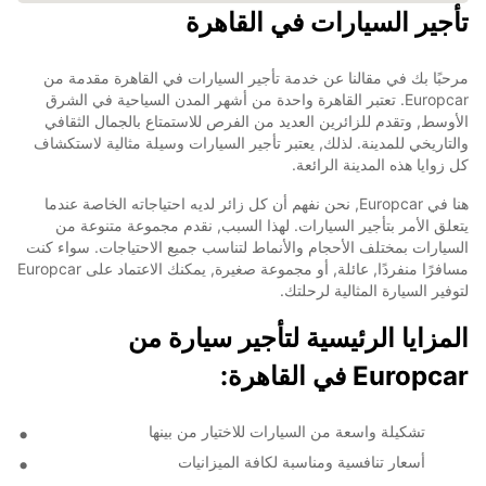
تأجير السيارات في القاهرة
مرحبًا بك في مقالنا عن خدمة تأجير السيارات في القاهرة مقدمة من
Europcar. تعتبر القاهرة واحدة من أشهر المدن السياحية في الشرق
الأوسط, وتقدم للزائرين العديد من الفرص للاستمتاع بالجمال الثقافي
والتاريخي للمدينة. لذلك, يعتبر تأجير السيارات وسيلة مثالية لاستكشاف
كل زوايا هذه المدينة الرائعة.
هنا في Europcar, نحن نفهم أن كل زائر لديه احتياجاته الخاصة عندما
يتعلق الأمر بتأجير السيارات. لهذا السبب, نقدم مجموعة متنوعة من
السيارات بمختلف الأحجام والأنماط لتناسب جميع الاحتياجات. سواء كنت
مسافرًا منفردًا, عائلة, أو مجموعة صغيرة, يمكنك الاعتماد على Europcar
لتوفير السيارة المثالية لرحلتك.
المزايا الرئيسية لتأجير سيارة من
Europcar في القاهرة:
تشكيلة واسعة من السيارات للاختيار من بينها
أسعار تنافسية ومناسبة لكافة الميزانيات