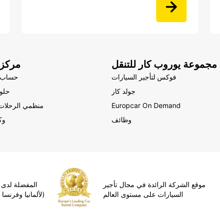
مجموعة يوروب كار للتنقل
مركز 
فوكس لتأجير السيارات
حساب 
جولد كار
حلول
Europcar On Demand
منظمي الرحلات 
وظائف
وك
موقع الشركة الرائدة في مجال تأجير
المفضلة لدى 
السيارات على مستوى العالم
TripAdvisor (لألمانيا وفرنسا وإسبانيا)