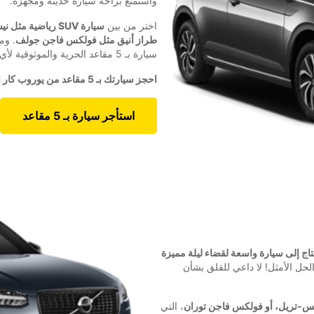
واستمتع براحة سيارة حديثة ومجهزة.
اختر من بين
سيارة SUV رياضية 
طراز أنيق مثل فولكس فاجن جولف
. وم
سيارة بـ 5 مقاعد الحرية والموثوقية لأي رحلة.
احجز سيارتك بـ 5 مقاعد من يوروب كار اليوم، وانطلق بكل راحة وثقة!
استأجر سيارة بـ 5 مقاعد
تاج إلى سيارة واسعة لقضاء ليلة مميزة
6 مقاعد هو الحل الأمثل! لا داعي للقلق بشأن
كس-تريل، أو فولكس فاجن توران
، التي