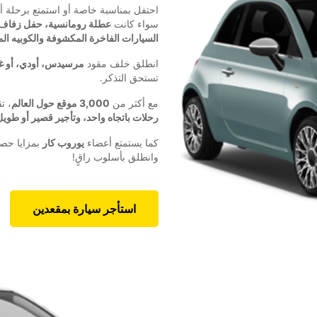
احتفل بمناسبة خاصة أو استمتع برحلة أ
سواء كانت
عطلة رومانسية، حفل زفاف،
السيارات الفاخرة المكشوفة والكوبيه الم
انطلق خلف مقود
مرسيدس، أودي، أو غير
تستحق التذكر.
مع أكثر من
3,000 موقع حول العالم
، ت
رحلات باتجاه واحد، وتأجير قصير أو طويل
كما يستمتع أعضاء
يوروب كار
بمزايا حصر
وانطلق بأسلوب راقٍ!
استأجر سيارة بمقعدين