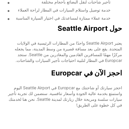
تأجير شاحنات لنقل البضائع بأحجام مختلفة
خدمة توصيل واستلام السيارات في المطار لراحة العملاء
خدمة عملاء ممتازة لمساعدتك في اختيار السيارة المناسبة
حول Seattle Airport
يعتبر Seattle Airport واحدًا من المطارات الرئيسية في الولايات
المتحدة. يقع على بعد مسافة قصيرة من وسط المدينة، مما يجعله
مركزًا مهمًا للمسافرين القادمين والمغادرين من Seattle. ستجد
Europcar في المطار لتلبية احتياجات تأجير السيارات والشاحنات.
احجز الآن في Europcar
احجز سيارتك أو شاحنتك مع Europcar في Seattle Airport اليوم
واستمتع بخدمة عالية الجودة وأسعار تنافسية. سنضمن لك تجربة تأجير
سيارات سلسة ومريحة خلال زيارتك لمدينة Seattle. نحن هنا لخدمتك
في كل خطوة على الطريق!