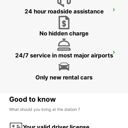
24 hour roadside assistance
LOS ANGELES AIRPORT
LOS ANGELES - UNITED STATES OF AMERICA
No hidden charge
ONTARIO AIRPORT
24/7 service in most major airports
ONTARIO - UNITED STATES OF AMERICA
Only new rental cars
Good to know
What should you bring at the station ?
Your valid driver license