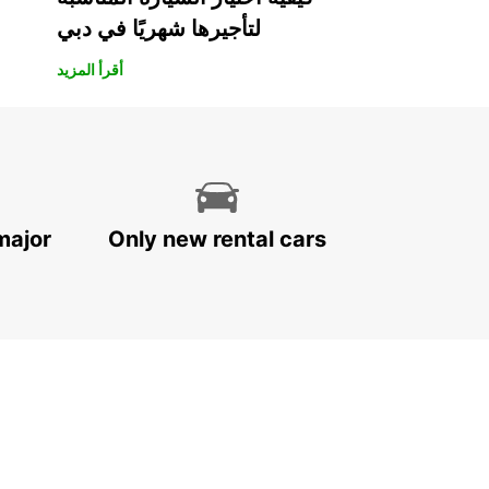
لتأجيرها شهريًا في دبي
أقرأ المزيد
major
Only new rental cars