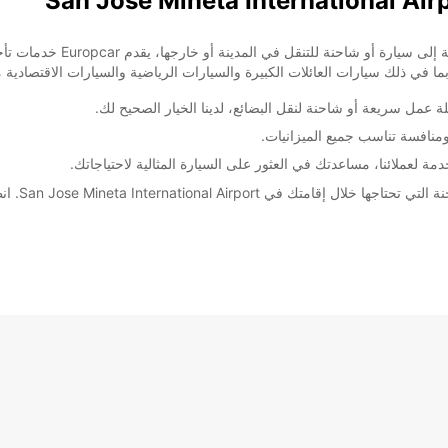
مرحبًا بك في مطار سان خوسيه م
في ذلك سيارات العائلات الكبيرة والسيارات الرياضية والسيارات الاقتصادية من
ة عمل سريعة أو شاحنة لنقل البضائع، لدينا الخيار الصحيح لك.
منافسة تناسب جميع الميزانيات.
ة لعملائنا، مساعدتك في العثور على السيارة المثالية لاحتياجاتك.
San Jose Mineta Int. انطلق بثقة مع Europcar واستمتع برحلتك!