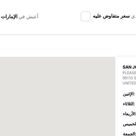
دي
سعر متفاوض عليه
أعيش في
SAN J
PLEASE
95110 
UNITED
الإثنين:
الثلاثاء:
عاء:
جمعة: