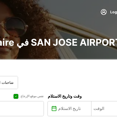
ير voiture و utilitaire في SAN JOSE AIRPORT
شاحنات ال
وقت وتاريخ الاستلام
نفس موقع الإرجاع