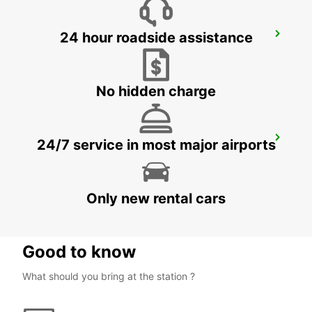
24 hour roadside assistance
TORREON INTERNATIONAL AIRPORT
TORREON - MEXICO
No hidden charge
CHIHUAHUA AIRPORT
24/7 service in most major airports
CHIHUAHUA - MEXICO
Only new rental cars
Good to know
What should you bring at the station ?