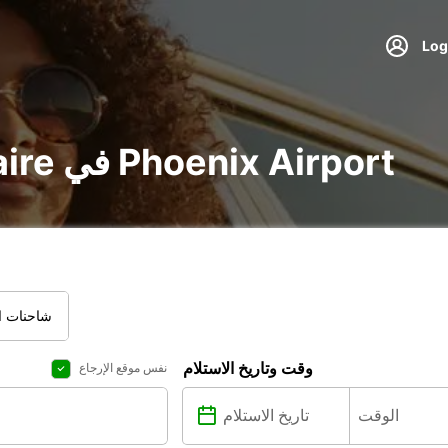
تأجير voiture و utilitaire في Phoenix Airport
شاحنات ال
وقت وتاريخ الاستلام
نفس موقع الإرجاع