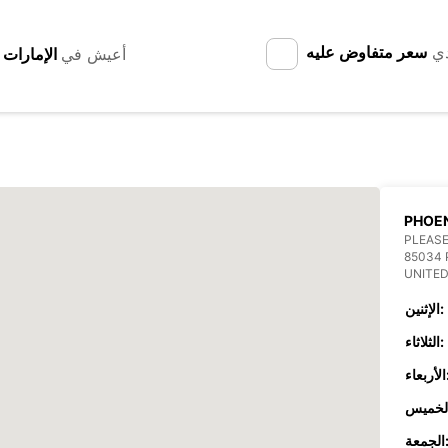
دي
سعر متفاوض عليه
أعيش في
PHOEN
PLEASE
85034 
UNITED
الإثنين:
الثلاثاء:
عاء:
جمعة: