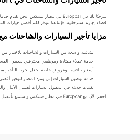
تأجير السيارات والشاحنات في Phoenix Airport
مرحبًا بك في Europcar في مطار فينيكس
قضاء إجازة استرخائية، فإننا هنا لنوفر لكم أفضل خيارات الس
مزايا تأجير السيارات والشاحنات مع Europcar في hoenix Airport
تشكيلة واسعة من السيارات والشاحنات للاختيار من بين
خدمة عملاء ممتازة وموظفين محترفين يقدمون المسا
أسعار تنافسية وعروض خاصة تجعل تجربة التأجير ميس
خدمة توصيل السيارات إلى ومن المطار لتوفير أقصى ق
تقنيات حديثة في أسطول السيارات لضمان الأمان والرا
احجز الآن مع Europcar في مطار فينيكس واستمتع بأفضل خدمات تأجير السيارات والشاحنات الحديثة والموثوقة. نحن هنا لنجعل رحلتكم أكثر متعة وسهولة!