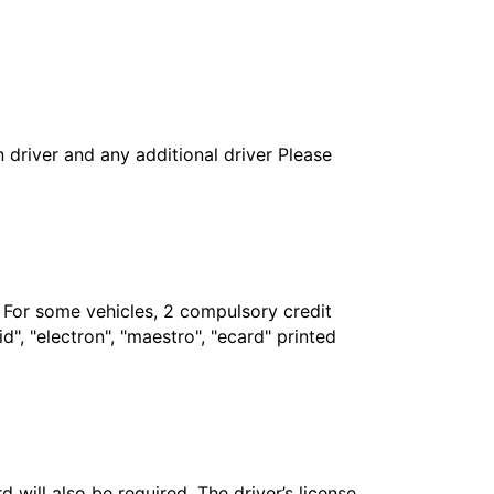
in driver and any additional driver Please
. For some vehicles, 2 compulsory credit
", "electron", "maestro", "ecard" printed
 will also be required. The driver’s license