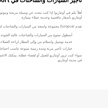
تأجير السيارات والشاحنات في Ontario Airport
أونتاريو بأسعار تنافسية وخدمة عملاء ممتازة.
تقدم Europcar مجموعة واسعة من السيارات والشاحنات لتلبية جميع احتياجاتك. سواء كنت تبحث عن سيارة عائلية لقضاء عطلة ممتعة، أو شاحنة لنقل البضائع، فإن لدينا ما تحتاجه.
أسطول متنوع من السيارات والشاحنات عالية الجودة.
خدمة توصيل واستلام من وإلى المطار لراحة العملاء.
خيارات تأجير مرنة ومدة زمنية متنوعة تناسب احتياج
في مدينة أونتاريو.