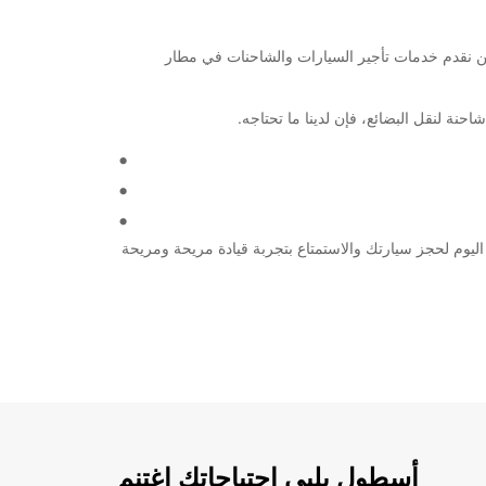
قة لاستكشاف مدينة أونتاريو ومحيطها، فإن Europcar هي الخيار الأمثل لك. نحن نقدم خدمات تأجير السيارات والشاحنات في مطار
أجير السيارات والشاحنات. تواصل معنا اليوم لحجز سيارتك والاستمتاع بتجربة قيادة مريحة ومريحة
أسطول يلبي احتياجاتك اغتنم