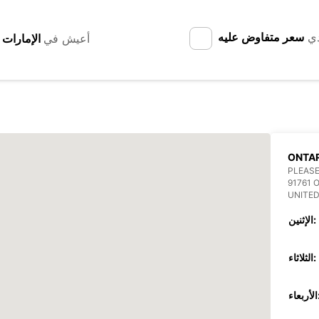
دي
سعر متفاوض عليه
أعيش في
ONTAR
PLEASE
91761 
UNITED
الإثنين:
الثلاثاء:
عاء: