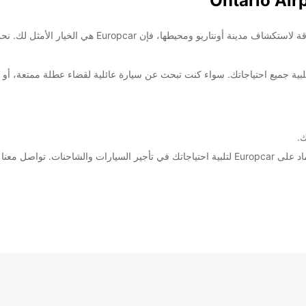
أهلاً بكم في أونتاريو! إذا كنت تبحث عن وسيلة مريحة وموثو
ك.
سواء كنت تزور أونتاريو للعمل أو لقضاء عطلة، يمكنك الاعتماد على Europcar لتلبية احتياجاتك في ت