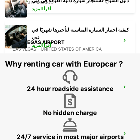
دليل السياح لاستئجار سيارة ذاتية القيادة في دبي
MEXICALI - MEXICO
أقرأ المزيد
كيفية اختيار السيارة المناسبة لتأجيرها شهريًا في
دبي
LAS VEGAS AIRPORT
أقرأ المزيد
LAS VEGAS - UNITED STATES OF AMERICA
Why renting car with Europcar ?
24 hour roadside assistance
SAN JOSE AIRPORT
SAN JOSE - UNITED STATES OF AMERICA
No hidden charge
SAN FRANCISCO AIRPORT
24/7 service in most major airports