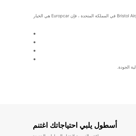
تعتبر Europcar واحدة من شركات تأجير السيارات الرائدة في العالم وتوفر خدماتها في أكثر من 160 دولة. إذا كنت تخطط للسفر إلى Bristol Airport في المملكة المتحدة ، فإن Europcar هي الخيار
أسطول يلبي احتياجاتك اغتنم
اغتنم الفرصة لاختبار السيارات الجديدة