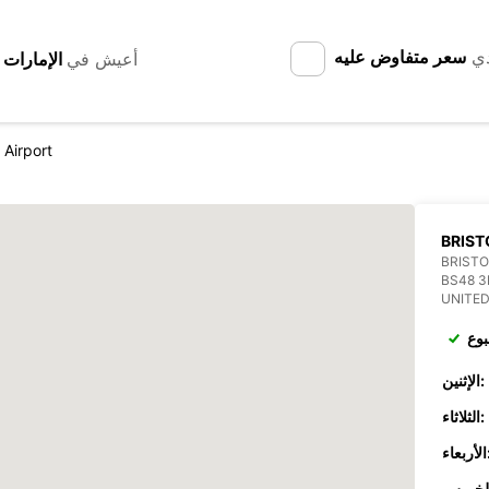
دي
سعر متفاوض عليه
أعيش في
l Airport
BRIST
BRISTO
BS48 3
UNITE
بوع
الإثنين:
الثلاثاء:
عاء: