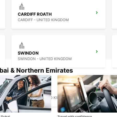
CARDIFF ROATH
CARDIFF - UNITED KINGDOM
SWINDON
SWINDON - UNITED KINGDOM
ubai & Northern Emirates
SWANSEA
SWANSEA - UNITED KINGDOM
l Dubai
Travel with confidence