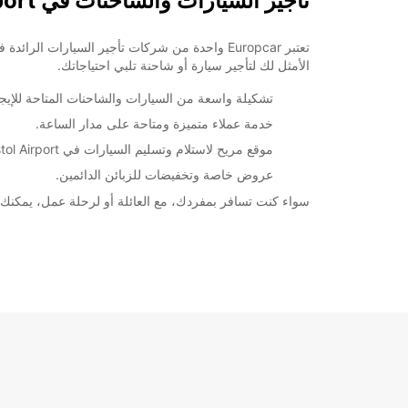
تأجير السيارات والشاحنات في Bristol Airport
الأمثل لك لتأجير سيارة أو شاحنة تلبي احتياجاتك.
تشكيلة واسعة من السيارات والشاحنات المتاحة للإيجا
خدمة عملاء متميزة ومتاحة على مدار الساعة.
موقع مريح لاستلام وتسليم السيارات في Bristol Airport.
عروض خاصة وتخفيضات للزبائن الدائمين.
سواء كنت تسافر بمفردك، مع العائلة أو لرحلة عمل، يمكنك الاعتماد على Europcar لتوفير سيارة تلبي احتياجاتك بأسعار م