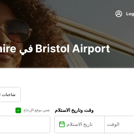
تأجير voiture و utilitaire في Bristol Airport
شاحنات ال
وقت وتاريخ الاستلام
نفس موقع الإرجاع