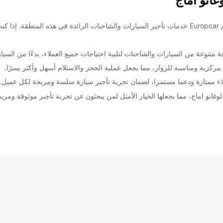
انو اماج
الأحد:
ضافية
تعتبر لوغانو اماج واحدة من أجمل المدن في سويسرا، وتقدم Europcar خدمات تأجير السيارات والشاحنات
These 