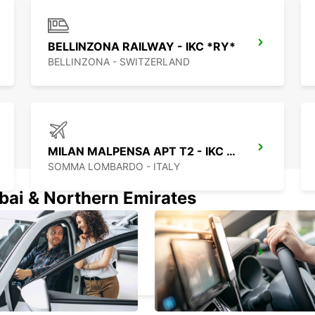
BELLINZONA RAILWAY - IKC *RY*
BELLINZONA - SWITZERLAND
MILAN MALPENSA APT T2 - IKC *RY*
SOMMA LOMBARDO - ITALY
ubai & Northern Emirates
MONZA
MONZA - ITALY