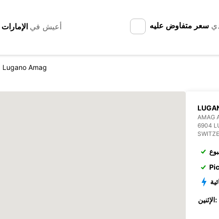
دي
سعر متفاوض عليه
أعيش في
Lugano Amag
LUGAN
AMAG A
6904 
SWITZ
بوع
Pi
ئية
الإثنين: