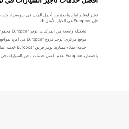
أفضل خدمات تأجير السيارات في لوغ
مغلق
*برسوم إ
opening hours may vary due to public holidays.
فإن Europcar هي الخيار الأمثل لك.
تشكيلة واسعة من المركبات: توفر Europcar مجموعة متنوعة من السيارات والشاحنات لتلبية احتياجات جميع العملاء، بدءًا من السيارات الاقتصادية وحتى السيارات الفاخرة.
+41 (91) 9710101
موقع مركزي: توجد فروع Europcar في اماج بمواقع مركزية ومناسبة للزوار، مما يجعل عملية الحجز والاستلام أسهل وأكثر يسرًا.
خدمة عملاء ممتازة: يوفر فريق Europcar خدمة عملاء ممتازة ودعما مستمرا، لضمان تجربة تأجير سيارة سلسة ومريحة لكل عميل.
خط سير الرحلة
باختصار، Europcar تقدم أفضل خدمات تأجير السيارات في لوغانو اماج، مما يجعلها الخيار الأمثل لمن يبحثون عن تجربة تأجير موثوقة ومريحة في هذه المنطقة الجميلة.