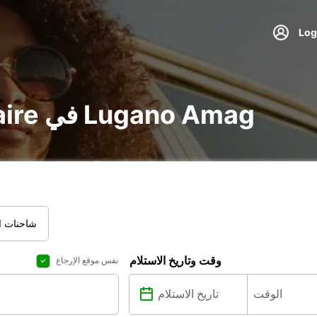
تأجير voiture و utilitaire في Lugano Amag
شاحنات ال
وقت وتاريخ الاستلام
نفس موقع الإرجاع