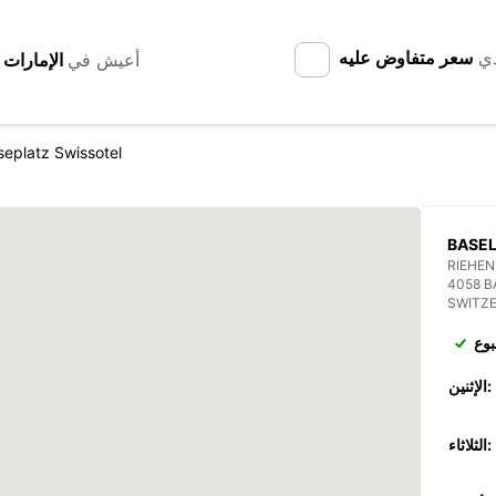
دي
سعر متفاوض عليه
أعيش في
eplatz Swissotel
BASEL
RIEHEN
4058 B
SWITZ
بوع
الإثنين:
الثلاثاء: